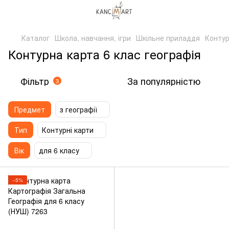
Каталог
Школа, навчання, ігри
Шкільне приладдя
Контур
Контурна карта 6 клас географія
Фільтр
За популярністю
3
Предмет
з географії
Тип
Контурні карти
Вік
для 6 класу
−5%