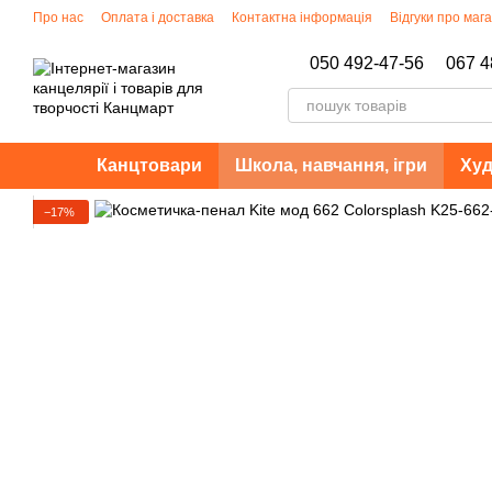
Перейти до основного контенту
Про нас
Оплата і доставка
Контактна інформація
Відгуки про маг
Політика конфіденційності
050 492-47-56
067 4
Канцтовари
Школа, навчання, ігри
Худ
−17%