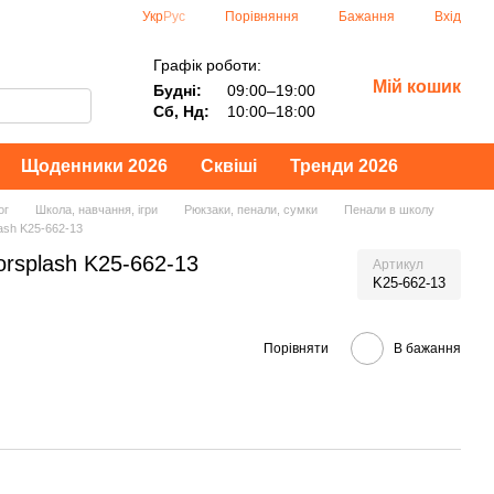
Порівняння
Укр
Рус
Бажання
Вхід
Графік роботи:
Мій кошик
Будні:
09:00–19:00
Сб, Нд:
10:00–18:00
Щоденники 2026
Сквіші
Тренди 2026
ог
Школа, навчання, ігри
Рюкзаки, пенали, сумки
Пенали в школу
ash K25-662-13
orsplash K25-662-13
Артикул
K25-662-13
Порівняти
В бажання