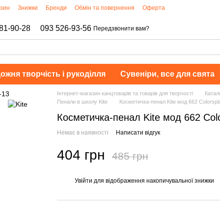
азин
Знижки
Бренди
Обмін та повернення
Оферта
81-90-28
093 526-93-56
Передзвонити вам?
ожня творчість і рукоділля
Сувеніри, все для свята
Інтернет-магазин канцтоварів та товарів для творчості
Катал
Пенали в школу Kite
Косметичка-пенал Kite мод 662 Colorspl
Косметичка-пенал Kite мод 662 Col
Немає в наявності
Написати відгук
404 грн
485 грн
Увійти
для відображення накопичувальної знижки
%