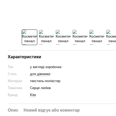
Характеристики
Тип
у вигляді коробочки
Стать
для дівчинки
Матеріал
текстиль-поліестер
Тематика
Серця любов
Бренд
Kite
Опис
Новий відгук або коментар