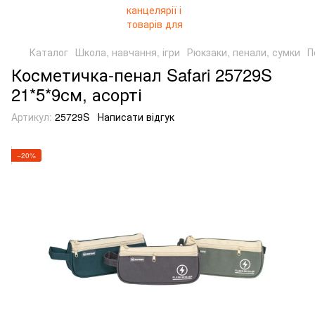
Каталог
Школа, навчання, ігри
Рюкзаки, пенали, сумки
П
Косметичка-пенал Safari 25729S
21*5*9см, асорті
Артикул:
25729S
Написати відгук
−20%