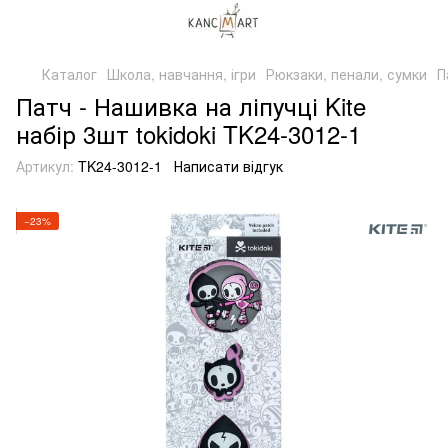
Каталог
Школа, навчання, ігри
Рюкзаки, пенали, сумки
П
Патч - Нашивка на ліпучці Kite
набір 3шт tokidoki TK24-3012-1
Артикул:
TK24-3012-1
Написати відгук
−23%