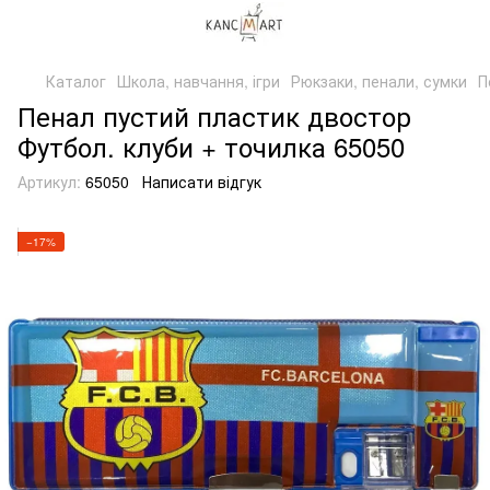
Каталог
Школа, навчання, ігри
Рюкзаки, пенали, сумки
П
Пенал пустий пластик двостор
Футбол. клуби + точилка 65050
Артикул:
65050
Написати відгук
−17%