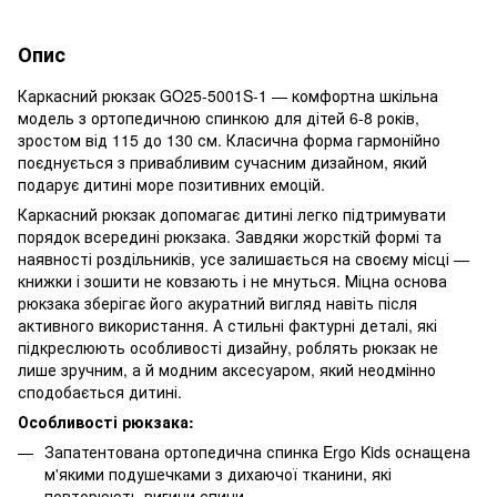
Опис
Каркасний рюкзак GO25-5001S-1 — комфортна шкільна
модель з ортопедичною спинкою для дітей 6-8 років,
зростом від 115 до 130 см. Класична форма гармонійно
поєднується з привабливим сучасним дизайном, який
подарує дитині море позитивних емоцій.
Каркасний рюкзак допомагає дитині легко підтримувати
порядок всередині рюкзака. Завдяки жорсткій формі та
наявності роздільників, усе залишається на своєму місці —
книжки і зошити не ковзають і не мнуться. Міцна основа
рюкзака зберігає його акуратний вигляд навіть після
активного використання. А стильні фактурні деталі, які
підкреслюють особливості дизайну, роблять рюкзак не
лише зручним, а й модним аксесуаром, який неодмінно
сподобається дитині.
Особливості рюкзака:
Запатентована ортопедична спинка Ergo Kids оснащена
м'якими подушечками з дихаючої тканини, які
повторюють вигини спини.