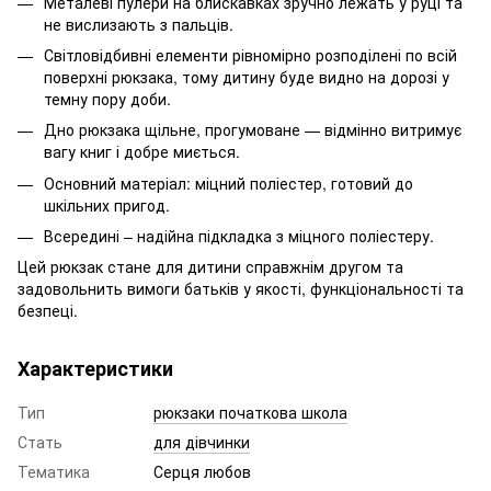
Металеві пулери на блискавках зручно лежать у руці та
не вислизають з пальців.
Світловідбивні елементи рівномірно розподілені по всій
поверхні рюкзака, тому дитину буде видно на дорозі у
темну пору доби.
Дно рюкзака щільне, прогумоване — відмінно витримує
вагу книг і добре миється.
Основний матеріал: міцний поліестер, готовий до
шкільних пригод.
Всередині – надійна підкладка з міцного поліестеру.
Цей рюкзак стане для дитини справжнім другом та
задовольнить вимоги батьків у якості, функціональності та
безпеці.
Характеристики
Тип
рюкзаки початкова школа
Стать
для дівчинки
Тематика
Серця любов