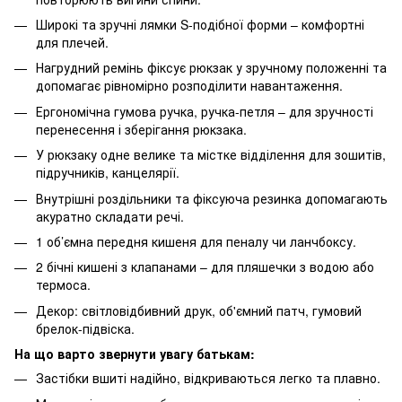
Широкі та зручні лямки S-подібної форми – комфортні
для плечей.
Нагрудний ремінь фіксує рюкзак у зручному положенні та
допомагає рівномірно розподілити навантаження.
Ергономічна гумова ручка, ручка-петля – для зручності
перенесення і зберігання рюкзака.
У рюкзаку одне велике та містке відділення для зошитів,
підручників, канцелярії.
Внутрішні роздільники та фіксуюча резинка допомагають
акуратно складати речі.
1 об’ємна передня кишеня для пеналу чи ланчбоксу.
2 бічні кишені з клапанами – для пляшечки з водою або
термоса.
Декор: світловідбивний друк, об'ємний патч, гумовий
брелок-підвіска.
На що варто звернути увагу батькам:
Застібки вшиті надійно, відкриваються легко та плавно.