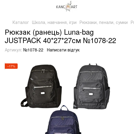
Каталог
Школа, навчання, ігри
Рюкзаки, пенали, сумки
Р
Рюкзак (ранець) Luna-bag
JUSTPACK 40*27*27см №1078-22
Артикул:
№1078-22
Написати відгук
−17%