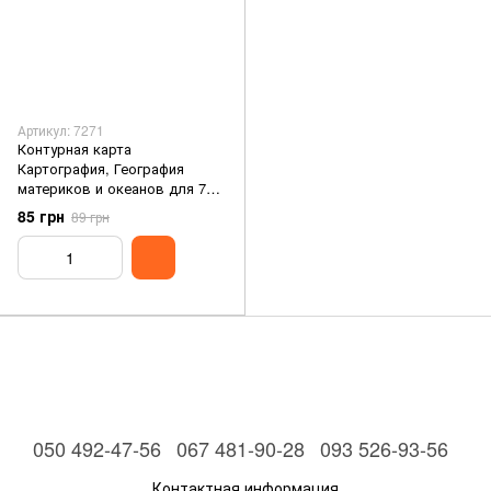
Артикул: 7271
Контурная карта
Картография, География
материков и океанов для 7
класса (НУШ) 7271
85 грн
89 грн
050 492-47-56
067 481-90-28
093 526-93-56
Контактная информация