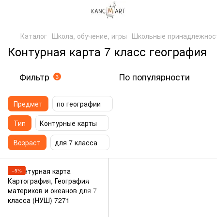
Каталог
Школа, обучение, игры
Школьные принадлежнос
Контурная карта 7 класс география
Фильтр
По популярности
3
Предмет
по географии
Тип
Контурные карты
Возраст
для 7 класса
−5%