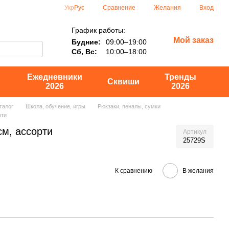
Сравнение
Укр
Рус
Желания
Вход
График работы:
Мой заказ
Будние:
09:00–19:00
Сб, Вс:
10:00–18:00
Ежедневники
Тренды
Сквиши
2026
2026
талог
Школа, обучение, игры
Рюкзаки, пеналы, сумки
рти
см, ассорти
Артикул
25729S
К сравнению
В желания