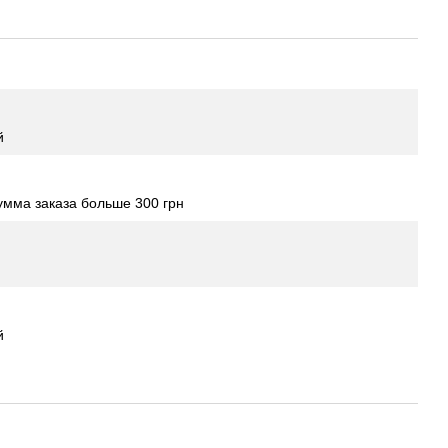
й
мма заказа больше 300 грн
й