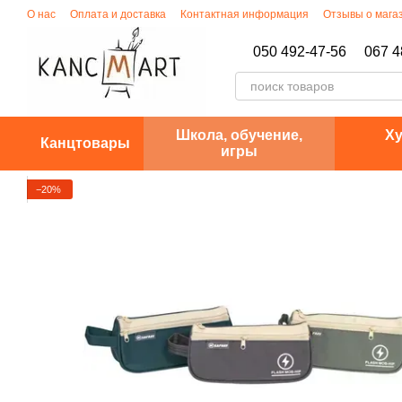
Перейти к основному контенту
О нас
Оплата и доставка
Контактная информация
Отзывы о мага
Политика конфиденциальности
050 492-47-56
067 4
Школа, обучение,
Ху
Канцтовары
игры
−20%