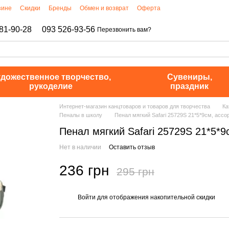
зине
Скидки
Бренды
Обмен и возврат
Оферта
81-90-28
093 526-93-56
Перезвонить вам?
дожественное творчество,
Сувениры,
рукоделие
праздник
Интернет-магазин канцтоваров и товаров для творчества
Ка
Пеналы в школу
Пенал мягкий Safari 25729S 21*5*9см, ассо
Пенал мягкий Safari 25729S 21*5*9
Нет в наличии
Оставить отзыв
236 грн
295 грн
Войти
для отображения накопительной скидки
%