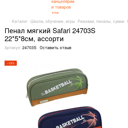
Каталог
Школа, обучение, игры
Рюкзаки, пеналы, сумки
Пенал мягкий Safari 24703S
22*5*8см, ассорти
Артикул:
24703S
Оставить отзыв
−13%