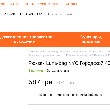
зине
Скидки
Бренды
Обмен и возврат
Оферта
81-90-28
093 526-93-56
Перезвонить вам?
дожественное творчество,
Сувениры,
рукоделие
праздник
Интернет-магазин канцтоваров и товаров для творчества
Ка
Рюкзаки и сумки в школу
Рюкзак Luna-bag NYC Городской 4
Рюкзак Luna-bag NYC Городской 4
В наличии
Оставить отзыв
587 грн
704 грн
Войти
для отображения накопительной скидки
%