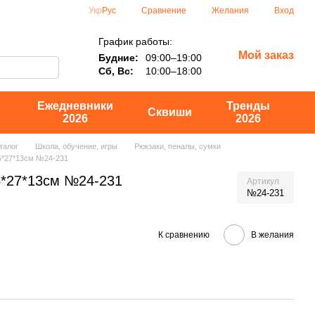
Сравнение
Укр
Рус
Желания
Вход
График работы:
Мой заказ
Будние:
09:00–19:00
Сб, Вс:
10:00–18:00
Ежедневники
Тренды
Сквиши
2026
2026
талог
Школа, обучение, игры
Рюкзаки, пеналы, сумки
5*27*13см №24-231
5*27*13см №24-231
Артикул
№24-231
К сравнению
В желания