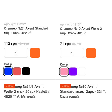
Артикул: 4223**
Артикул: 4813*
Степлер №24 Axent Standard
Степлер №10 Axent Welle-2
міцн.20арк 4223**
міцн.12арк 4813*
112 грн
71 грн
134 грн
86 грн
Колір
Колір
−16%
−17%