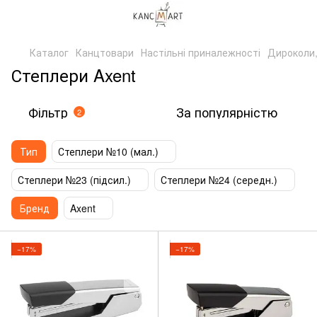
Каталог
Канцтовари
Настільні приналежності
Дироколи,
Степлери Axent
Фільтр
За популярністю
2
Тип
Степлери №10 (мал.)
Степлери №23 (підсил.)
Степлери №24 (середн.)
Бренд
Axent
−17%
−17%