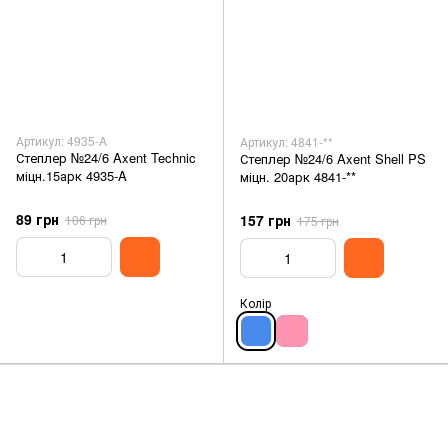
Артикул: 4935-A
Артикул: 4841-**
Степлер №24/6 Axent Technic
Степлер №24/6 Axent Shell PS
міцн.15арк 4935-A
міцн. 20арк 4841-**
89 грн
157 грн
106 грн
175 грн
Колір