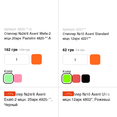
Артикул: 4820-**-A
Артикул: 4221**
Степлер №24/6 Axent Welle-2
Степлер №10 Axent Standard
міцн.20арк Pastelini 4820-**-A
міцн.12арк 4221**
162 грн
62 грн
194 грн
74 грн
Колір
Колір
−17%
−17%