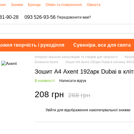
азин
Знижки
Бренди
Обмін та повернення
Оферта
81-90-28
093 526-93-56
Передзвонити вам?
ожня творчість і рукоділля
Сувеніри, все для свята
Інтернет-магазин канцтоварів та товарів для творчості
Катал
Блокноти Axent
Зошит А4 Axent 192арк Dubai в клітинку 8423
Зошит А4 Axent 192арк Dubai в клі
В наявності
Написати відгук
208 грн
268 грн
Увійти
для відображення накопичувальної знижки
%