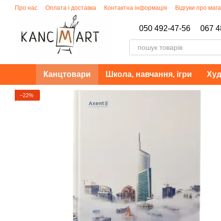
Перейти до основного контенту
Про нас
Оплата і доставка
Контактна інформація
Відгуки про маг
Політика конфіденційності
050 492-47-56
067 4
Канцтовари
Школа, навчання, ігри
Худ
−22%