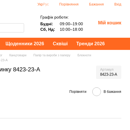
Порівняння
Укр
Рус
Бажання
Вхід
Графік роботи:
Мій кошик
Будні:
09:00–19:00
Сб, Нд:
10:00–18:00
Щоденники 2026
Сквіші
Тренди 2026
ог
Канцтовари
Папір та вироби з паперу
Блокноти
-23-A
тинку 8423-23-A
Артикул
8423-23-A
Порівняти
В бажання