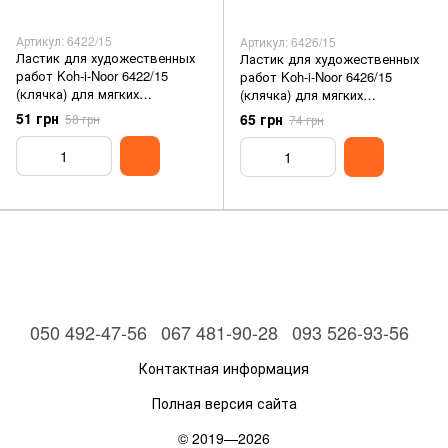
Артикул: 6422/15
Артикул: 6426/15
Ластик для художественных
Ластик для художественных
работ Koh-i-Noor 6422/15
работ Koh-i-Noor 6426/15
(клячка) для мягких
(клячка) для мягких
карандашей
карандашей
51 грн
65 грн
58 грн
74 грн
050 492-47-56
067 481-90-28
093 526-93-56
Контактная информация
Полная версия сайта
© 2019—2026