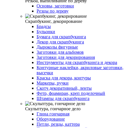
Резьба, выпиливание по дереву
Основы, заготовки
Резцы по дереву
Скрапбукинг, декорирование
Брадсы
Бульонки
Бумага для скрапбукинга
Декор для скрапбукинга
Дыроколы фигурные
Заготовки для альбомов
Заготовки для декорирования
Инструменты для скрапбукинга и декора
Контурные наклейки, акриловые заготовки,
высечки
Краска для декора, контуры
Маркеры, ручки
Скотч декоративный, ленты
Фетр, фоамиран, креп поделочный
Штампы для скрапбукинга
Скульптура, гончарное дело
Глина гончарная
Оборудование
Петли, резцы, каттера