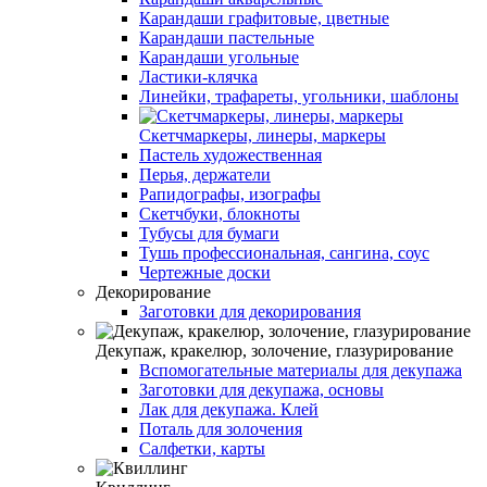
Карандаши графитовые, цветные
Карандаши пастельные
Карандаши угольные
Ластики-клячка
Линейки, трафареты, угольники, шаблоны
Скетчмаркеры, линеры, маркеры
Пастель художественная
Перья, держатели
Рапидографы, изографы
Скетчбуки, блокноты
Тубусы для бумаги
Тушь профессиональная, сангина, соус
Чертежные доски
Декорирование
Заготовки для декорирования
Декупаж, кракелюр, золочение, глазурирование
Вспомогательные материалы для декупажа
Заготовки для декупажа, основы
Лак для декупажа. Клей
Поталь для золочения
Салфетки, карты