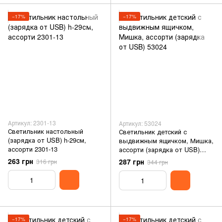
−17%
−17%
Артикул: 2301-13
Артикул: 53024
Светильник настольный
Светильник детский с
(зарядка от USB) h-29см,
выдвижным ящичком, Мишка,
ассорти 2301-13
ассорти (зарядка от USB)
53024
263 грн
287 грн
316 грн
344 грн
−17%
−17%