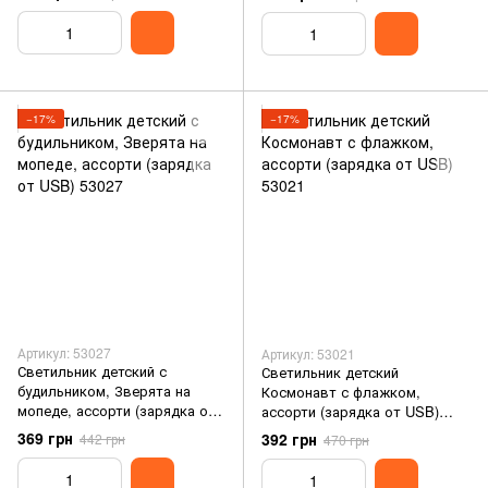
−17%
−17%
Артикул: 53027
Артикул: 53021
Светильник детский с
Светильник детский
будильником, Зверята на
Космонавт с флажком,
мопеде, ассорти (зарядка от
ассорти (зарядка от USB)
USB) 53027
53021
369 грн
392 грн
442 грн
470 грн