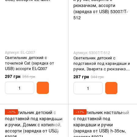
Артикул: EL-Q307
Артикул: 53007/T-512
Светильник детский с
Светильник детский с
точилкой Cat (зарядка от
подставкой под карандаши и
USB) ассорти EL-Q307
ручки, Зверята с рюкзачком,
ассорти (зарядка от USB)
297 грн
287 грн
356 грн
344 грн
53007/T-512
−17%
−17%