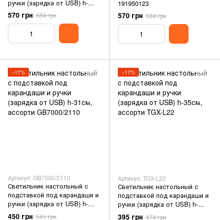
ручки (зарядка от USB) h-
191950123
31см 53013/1957
570 грн
570 грн
684 грн
684 грн
−17%
−17%
Артикул: GB7000/2110
Артикул: TGX-L22
Светильник настольный с
Светильник настольный с
подставкой под карандаши и
подставкой под карандаши и
ручки (зарядка от USB) h-
ручки (зарядка от USB) h-
31см, ассорти GB7000/2110
35см, ассорти TGX-L22
450 грн
395 грн
541 грн
474 грн