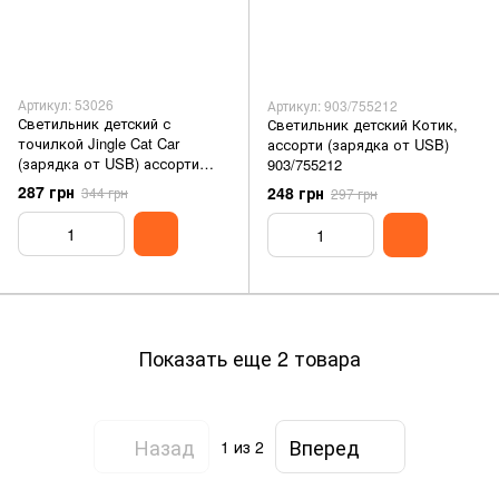
Артикул: 53026
Артикул: 903/755212
Светильник детский с
Светильник детский Котик,
точилкой Jingle Cat Car
ассорти (зарядка от USB)
(зарядка от USB) ассорти
903/755212
53026
287 грн
248 грн
344 грн
297 грн
Показать еще 2 товара
Назад
Вперед
1
из 2