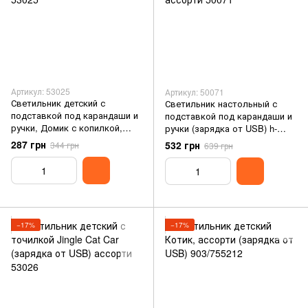
Артикул: 53025
Артикул: 50071
Светильник детский с
Светильник настольный с
подставкой под карандаши и
подставкой под карандаши и
ручки, Домик с копилкой,
ручки (зарядка от USB) h-
ассорти (зарядка от USB)
35см, ассорти 50071
287 грн
532 грн
344 грн
639 грн
53025
−17%
−17%