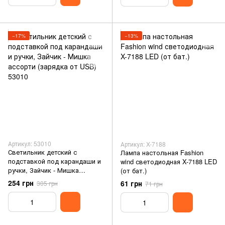
−17%
−13%
Артикул: 53010
Артикул: X-7188
Светильник детский с
Лампа настольная Fashion
подставкой под карандаши и
wind светодиодная X-7188 LED
ручки, Зайчик - Мишка
(от бат.)
ассорти (зарядка от USB)
254 грн
61 грн
305 грн
71 грн
53010