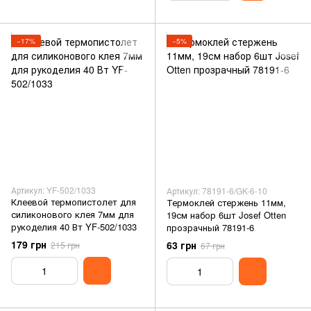
−17%
−5%
Артикул: YF-502/1033
Артикул: 78191-6/GK-6-10
Клеевой термопистолет для
Термоклей стержень 11мм,
силиконового клея 7мм для
19см набор 6шт Josef Otten
рукоделия 40 Вт YF-502/1033
прозрачный 78191-6
179 грн
63 грн
215 грн
67 грн