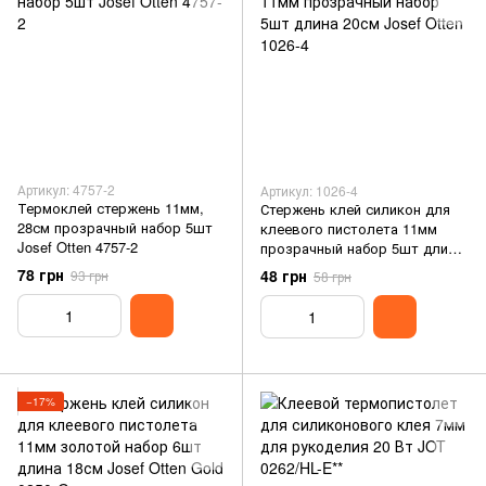
Артикул: 4757-2
Артикул: 1026-4
Термоклей стержень 11мм,
Стержень клей силикон для
28см прозрачный набор 5шт
клеевого пистолета 11мм
Josef Otten 4757-2
прозрачный набор 5шт длина
20см Josef Otten 1026-4
78 грн
48 грн
93 грн
58 грн
−17%