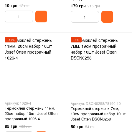
BM.4312-01
10 грн
179 грн
12 грн
215 грн
−17%
−8%
Артикул: 1026-4
Артикул: DSCN0258/78190-10
Термоклей стержень 11мм,
Термоклей стержень 7мм,
20см набор 10шт Josef Otten
19см прозрачный набор 10шт
прозрачный 1026-4
Josef Otten DSCN0258
85 грн
50 грн
103 грн
54 грн