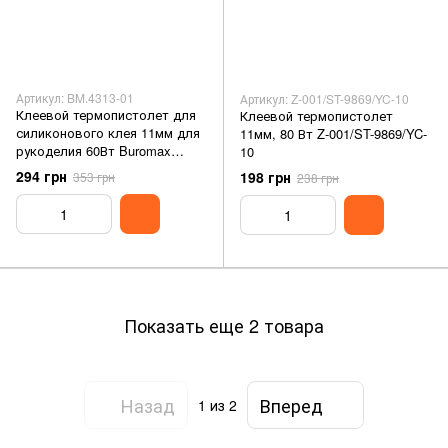
Артикул: BM.4313-01
Артикул: Z-001/ST-9869/YC-10
Клеевой термопистолет для
Клеевой термопистолет
силиконового клея 11мм для
11мм, 80 Вт Z-001/ST-9869/YC-
рукоделия 60Вт Buromax
10
BM.4313-01
294 грн
198 грн
353 грн
238 грн
Показать еще 2 товара
Назад
Вперед
1
из 2