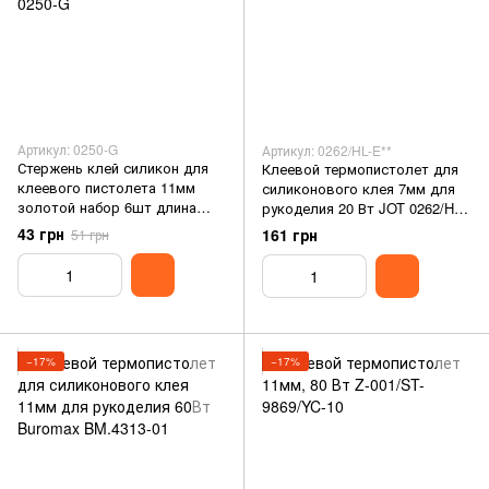
Артикул: 0250-G
Артикул: 0262/HL-E**
Стержень клей силикон для
Клеевой термопистолет для
клеевого пистолета 11мм
силиконового клея 7мм для
золотой набор 6шт длина
рукоделия 20 Вт JOT 0262/HL-
18см Josef Otten Gold 0250-G
E**
43 грн
161 грн
51 грн
−17%
−17%