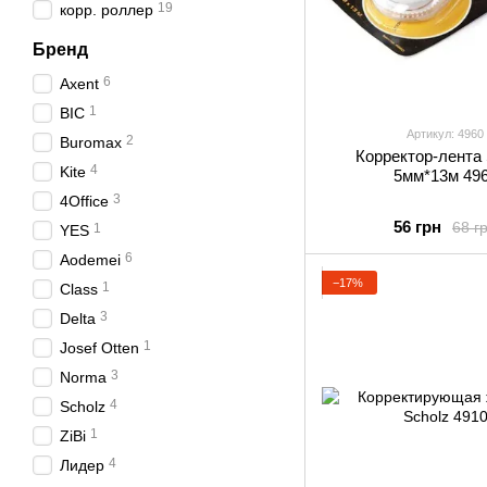
19
корр. роллер
Бренд
6
Axent
1
BIC
Артикул: 4960
2
Buromax
Корректор-лента 
4
Kite
5мм*13м 49
3
4Office
56 грн
68 г
1
YES
6
Aodemei
−17%
1
Class
3
Delta
1
Josef Otten
3
Norma
4
Scholz
1
ZiBi
4
Лидер