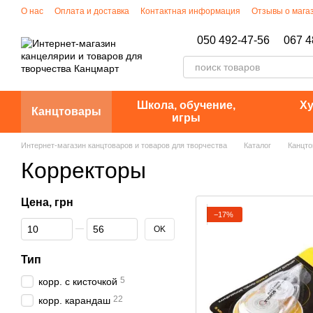
Перейти к основному контенту
О нас
Оплата и доставка
Контактная информация
Отзывы о мага
Политика конфиденциальности
050 492-47-56
067 4
Школа, обучение,
Ху
Канцтовары
игры
Интернет-магазин канцтоваров и товаров для творчества
Каталог
Канцт
Корректоры
Цена, грн
−17%
От Цена, грн
До Цена, грн
OK
Тип
5
корр. с кисточкой
22
корр. карандаш