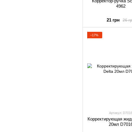
Корректор-ручка Sc
4962
21 грн
26 г
−17%
Артикул: D701
Корректирующая жидк
20мл D701