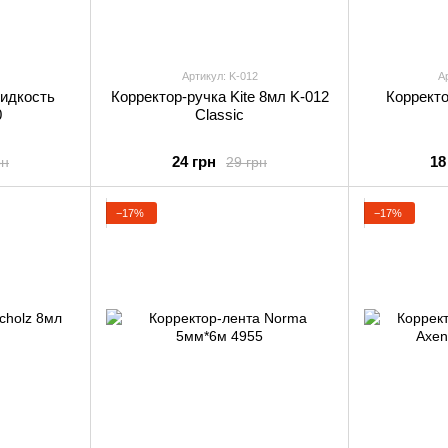
Артикул: K-012
А
идкость
Корректор-ручка Kite 8мл K-012
Корректо
0
Classic
24 грн
18
рн
29 грн
−17%
−17%