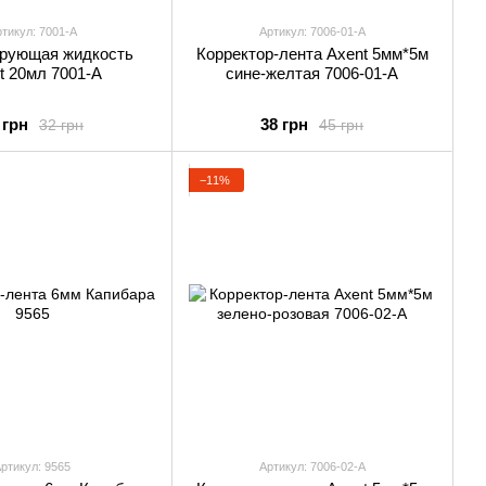
тикул: 7001-A
Артикул: 7006-01-А
ирующая жидкость
Корректор-лента Axent 5мм*5м
t 20мл 7001-A
сине-желтая 7006-01-А
 грн
38 грн
32 грн
45 грн
−11%
ртикул: 9565
Артикул: 7006-02-А