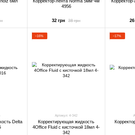
holz 6мл
Корректор-лента Norma 5мм*4м
Корректор-
4956
32 грн
26
рн
38 грн
−16%
−17%
6
Артикул: 4-342
А
ость Delta
Корректирующая жидкость
Корректо
6
4Office Fluid с кисточкой 18мл 4-
342