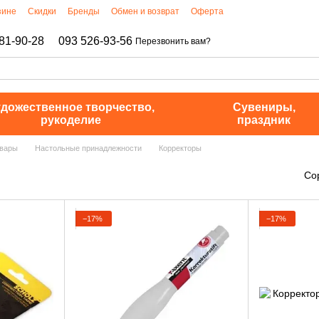
зине
Скидки
Бренды
Обмен и возврат
Оферта
81-90-28
093 526-93-56
Перезвонить вам?
дожественное творчество,
Сувениры,
рукоделие
праздник
овары
Настольные принадлежности
Корректоры
Со
−17%
−17%