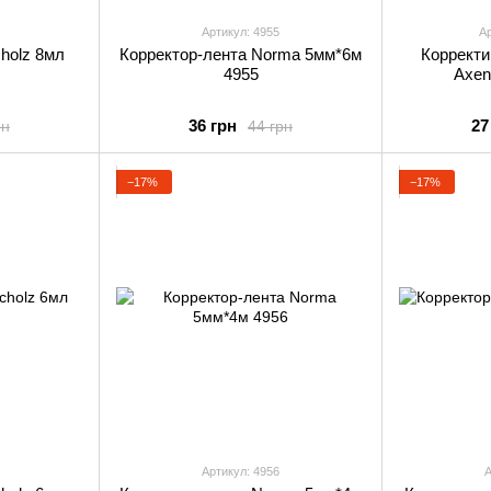
Артикул: 4955
Ар
holz 8мл
Корректор-лента Norma 5мм*6м
Коррект
4955
Axen
36 грн
27
рн
44 грн
−17%
−17%
Артикул: 4956
А