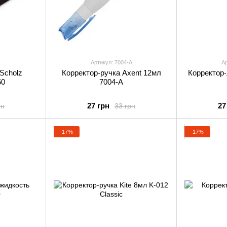
Артикул: 7004-A
Ар
Scholz
Корректор-ручка Axent 12мл
Корректор-
60
7004-A
27 грн
27
рн
33 грн
−17%
−17%