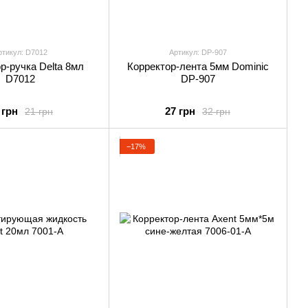
ртикул: D7012
Артикул: DP-907
р-ручка Delta 8мл
Корректор-лента 5мм Dominic
D7012
DP-907
 грн
27 грн
21 грн
32 грн
−17%