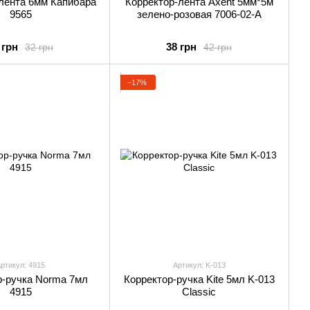
лента 6мм Капибара
Корректор-лента Axent 5мм*5м
9565
зелено-розовая 7006-02-А
 грн
38 грн
32 грн
42 грн
−17%
ртикул: 4915
Артикул: K-013
р-ручка Norma 7мл
Корректор-ручка Kite 5мл K-013
4915
Classic