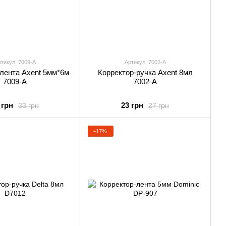
тикул: 7009-А
Артикул: 7002-A
лента Axent 5мм*6м
Корректор-ручка Axent 8мл
7009-А
7002-A
 грн
23 грн
33 грн
27 грн
−17%