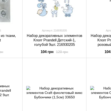
5
Артикул: 216930205
Арт
из ткани,
Набор декоративных элементов
Набор деко
t
Knorr Prandell Детский-1,
Knorr Pr
голубой 9шт. 216930205
розовый
104 грн
104
рн
120 грн