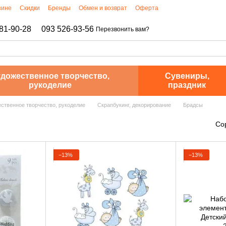
зине
Скидки
Бренды
Обмен и возврат
Оферта
81-90-28
093 526-93-56
Перезвонить вам?
дожественное творчество,
Сувениры,
рукоделие
праздник
ственное творчество, рукоделие
Скрапбукинг, декорирование
Брадсы
Со
−13%
−13%