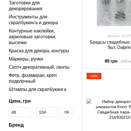
Заготовки для
декорирования
Инструменты для
скрапбукинга и декора
Контурные наклейки,
акриловые заготовки,
Артикул: H1277
Брадсы свадебные, 
высечки
9шт, Dalprin
Краска для декора, контуры
Маркеры, ручки
89 грн
103 г
Скотч декоративный, ленты
Фетр, фоамиран, креп
−13%
поделочный
Штампы для скрапбукинга
Цена, грн
От Цена, грн
До Цена, грн
OK
Бренд