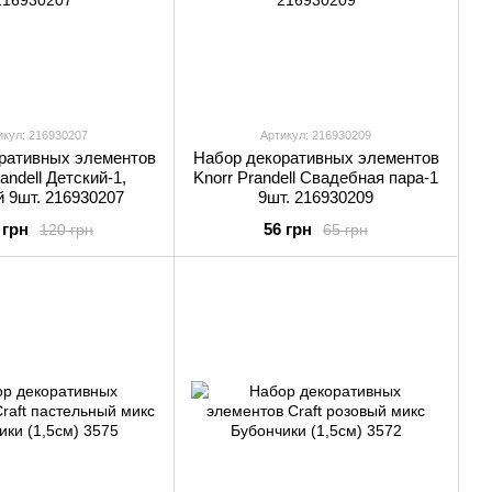
икул: 216930207
Артикул: 216930209
ративных элементов
Набор декоративных элементов
andell Детский-1,
Knorr Prandell Свадебная пара-1
 9шт. 216930207
9шт. 216930209
 грн
56 грн
120 грн
65 грн