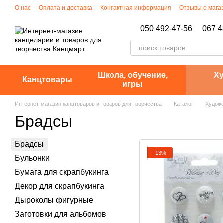
Перейти к основному контенту
О нас
Оплата и доставка
Контактная информация
Отзывы о мага
Политика конфиденциальности
050 492-47-56
067 4
Школа, обучение,
Ху
Канцтовары
игры
Интернет-магазин канцтоваров и товаров для творчества
Каталог
Художе
Брадсы
Брадсы
−13%
Бульонки
Бумага для скрапбукинга
Декор для скрапбукинга
Дыроколы фигурные
Заготовки для альбомов