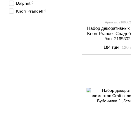
6
Dalprint
4
Knorr Prandell
Артикул: 216930
Набор декоративных
Knorr Prandell Сваде
9шт. 2169302
104 грн
120 