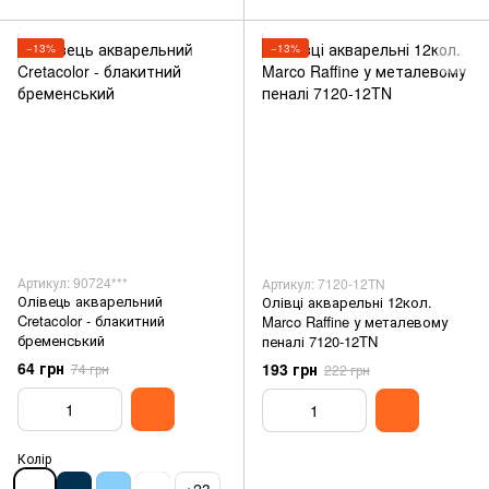
−13%
−13%
Артикул: 90724***
Артикул: 7120-12TN
Олівець акварельний
Олівці акварельні 12кол.
Cretacolor - блакитний
Marco Raffine у металевому
бременський
пеналі 7120-12TN
64 грн
193 грн
74 грн
222 грн
Колір