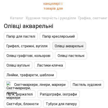
Каталог
Художня творчість і рукоділля
Графіка, скетчинг
Олівці акварельні
Папір для пастелі
Папір креслярський
Грифелі, стрижні, вугілля
Олівці акварельні
Олівці графітові, кольорові
Олівці пастельні
Олівці вугільні
Ластики-клячка
Лінійки, трафарети, шаблони
Скетчмаркери, лінери, маркери
Пастель художня
Пір'я, держателі
Рапідографи, ізографи
Скетчбук, блокноти
Тубуси для паперу