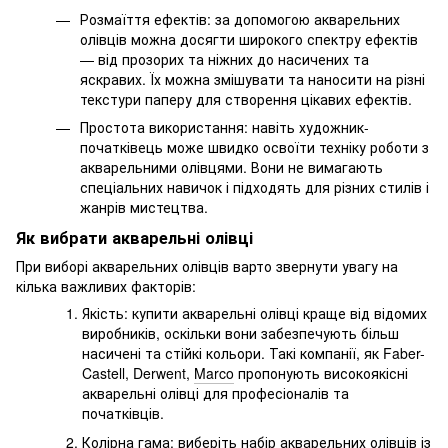
Розмаїття ефектів: за допомогою акварельних
олівців можна досягти широкого спектру ефектів
— від прозорих та ніжних до насичених та
яскравих. Їх можна змішувати та наносити на різні
текстури паперу для створення цікавих ефектів.
Простота використання: навіть художник-
початківець може швидко освоїти техніку роботи з
акварельними олівцями. Вони не вимагають
спеціальних навичок і підходять для різних стилів і
жанрів мистецтва.
Як вибрати акварельні олівці
При виборі акварельних олівців варто звернути увагу на
кілька важливих факторів:
Якість: купити акварельні олівці краще від відомих
виробників, оскільки вони забезпечують більш
насичені та стійкі кольори. Такі компанії, як Faber-
Castell, Derwent,
Marco
пропонують високоякісні
акварельні олівці для професіоналів та
початківців.
Колірна гама: виберіть
набір акварельних олівців
із