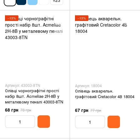
+23
−13%
−13%
Артикул: 43003-8TN
Артикул: 18004
Олівці чорнографітні прості
Олівець акварельн.
набір 8шт. Acmeliae 2H-8B у
графітовий Cretacolor 4В 18004
металевому пеналі 43003-8TN
68 грн
67 грн
78 грн
77 грн