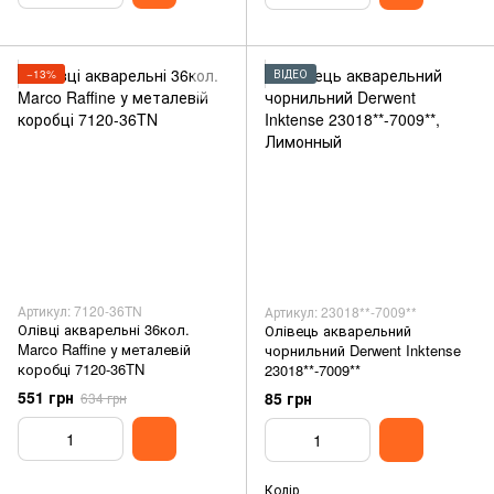
−13%
ВІДЕО
Артикул: 7120-36TN
Артикул: 23018**-7009**
Олівці акварельні 36кол.
Олівець акварельний
Marco Raffine у металевій
чорнильний Derwent Inktense
коробці 7120-36TN
23018**-7009**
551 грн
85 грн
634 грн
Колір