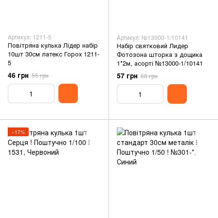
Артикул: 1211-5
Артикул: №13000-1/10141
Повітряна кулька Лідер набір
Набір святковий Лидер
10шт 30см латекс Горох 1211-
Фотозона шторка з дощика
5
1*2м, асорті №13000-1/10141
46 грн
57 грн
55 грн
68 грн
−17%