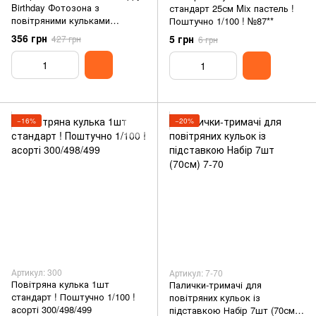
Birthday Фотозона з
стандарт 25см Mix пастель !
повітряними кульками
Поштучно 1/100 ! №87**
(рожевий з золотом) T-8926
356 грн
5 грн
427 грн
6 грн
−16%
−20%
Артикул: 300
Артикул: 7-70
Повітряна кулька 1шт
Палички-тримачі для
стандарт ! Поштучно 1/100 !
повітряних кульок із
асорті 300/498/499
підставкою Набір 7шт (70см)