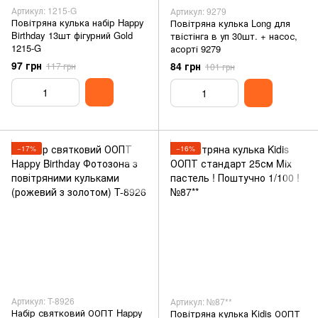
Артикул: 1215-G
Артикул: 9279
Повітряна кулька набір Happy
Повітряна кулька Long для
Birthday 13шт фігурний Gold
твістінга в уп 30шт. + насос,
1215-G
асорті 9279
97 грн
84 грн
117 грн
101 грн
−17%
−16%
Артикул: T-8926
Артикул: №87**
Набір святковий ООПТ Happy
Повітряна кулька Kidis ООПТ