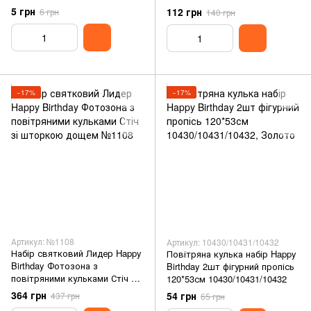
7-70
5 грн
112 грн
6 грн
140 грн
−17%
−17%
Артикул: №1108
Артикул: 10430/10431/10432
Набір святковий Лидер Happy
Повітряна кулька набір Happy
Birthday Фотозона з
Birthday 2шт фігурний пропісь
повітряними кульками Стіч зі
120*53см 10430/10431/10432
шторкою дощем №1108
364 грн
54 грн
437 грн
65 грн