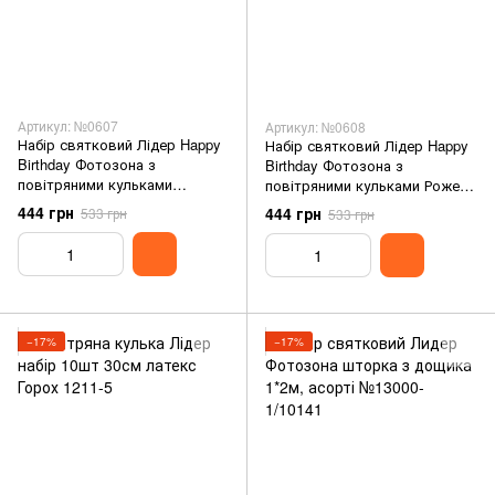
Артикул: №0607
Артикул: №0608
Набір святковий Лідер Happy
Набір святковий Лідер Happy
Birthday Фотозона з
Birthday Фотозона з
повітряними кульками
повітряними кульками Рожева
Блакитна №0607
№0608
444 грн
444 грн
533 грн
533 грн
−17%
−17%