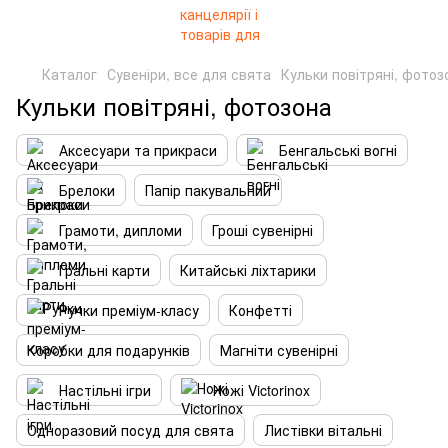
Каталог
Сувеніри, все для свята
Кульки повітряні, фотоз
Кульки повітряні, фотозона
Аксесуари та прикраси
Бенгальські вогні
Брелоки
Папір пакувальний
Грамоти, дипломи
Гроші сувенірні
Гральні карти
Китайські ліхтарики
Ручки преміум-класу
Конфетті
Коробки для подарунків
Магніти сувенірні
Настільні ігри
Ножі Victorinox
Одноразовий посуд для свята
Листівки вітальні