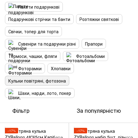
Пакети подарункові
Подарункові стрічки та банти
Розтяжки святкові
Свічки, топер для торта
Сувеніри та подарунки різні
Прапори
Термоси, чашки, фляги
Фотоальбоми
Фоторамки
Хлопавки
Кульки повітряні, фотозона
Шахи, нарди, лото, покер
Фільтр
За популярністю
−17%
−17%