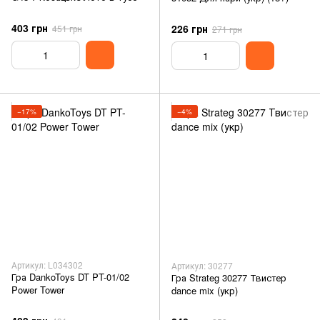
403 грн
226 грн
451 грн
271 грн
−17%
−4%
Артикул: L034302
Артикул: 30277
Гра DankoToys DT PT-01/02
Гра Strateg 30277 Твистер
Power Tower
dance mix (укр)