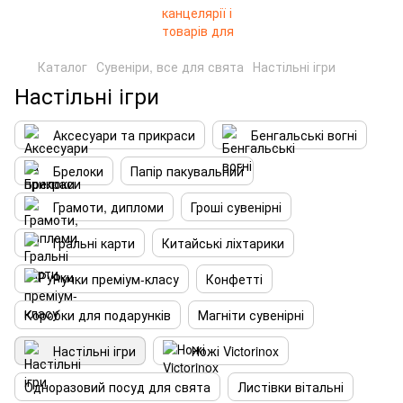
Каталог
Сувеніри, все для свята
Настільні ігри
Настільні ігри
Аксесуари та прикраси
Бенгальські вогні
Брелоки
Папір пакувальний
Грамоти, дипломи
Гроші сувенірні
Гральні карти
Китайські ліхтарики
Ручки преміум-класу
Конфетті
Коробки для подарунків
Магніти сувенірні
Настільні ігри
Ножі Victorinox
Одноразовий посуд для свята
Листівки вітальні