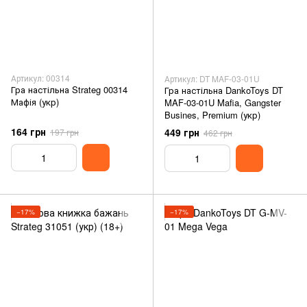
Артикул: 00314
Артикул: DT MAF-03-01U
Гра настільна Strateg 00314
Гра настільна DankoToys DT
Мафія (укр)
MAF-03-01U Mafia, Gangster
Busines, Premium (укр)
164 грн
449 грн
197 грн
462 грн
−17%
−17%