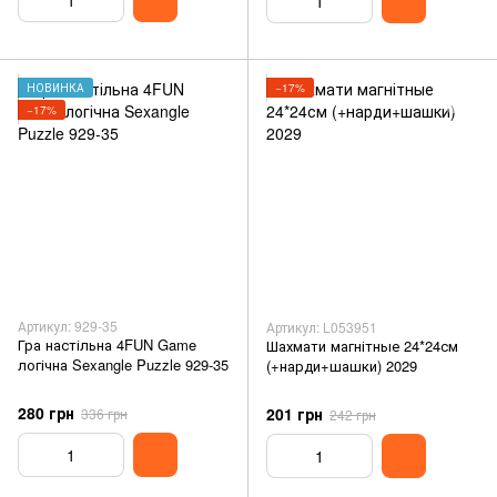
НОВИНКА
−17%
−17%
Артикул: 929-35
Артикул: L053951
Гра настільна 4FUN Game
Шахмати магнітные 24*24см
логічна Sexangle Puzzle 929-35
(+нарди+шашки) 2029
280 грн
201 грн
336 грн
242 грн