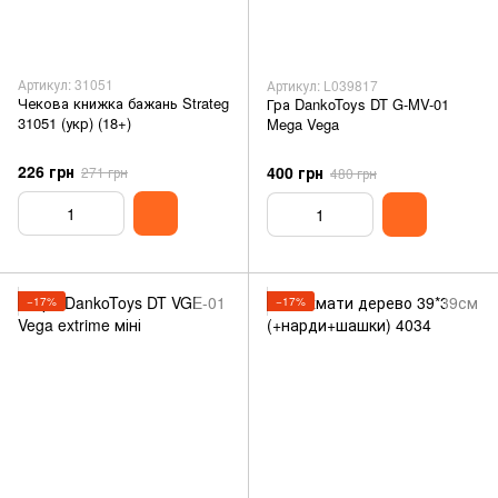
Артикул: 31051
Артикул: L039817
Чекова книжка бажань Strateg
Гра DankoToys DT G-MV-01
31051 (укр) (18+)
Mega Vega
226 грн
400 грн
271 грн
480 грн
−17%
−17%