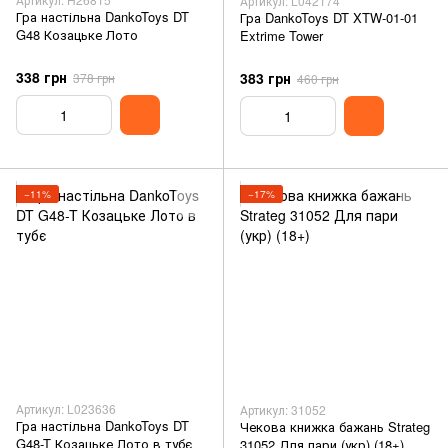
Артикул: L042174
Гра настільна DankoToys DT
Гра DankoToys DT XTW-01-01
G48 Козацьке Лото
Extrime Tower
338 грн
383 грн
378 грн
460 грн
−11%
−17%
Артикул: L023636
Артикул: 31052
Гра настільна DankoToys DT
Чекова книжка бажань Strateg
G48-T Козацьке Лото в тубє
31052 Для пари (укр) (18+)