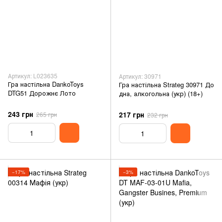
Артикул: L023635
Артикул: 30971
Гра настільна DankoToys
Гра настільна Strateg 30971 До
DTG51 Дорожнє Лото
дна, алкогольна (укр) (18+)
243 грн
217 грн
265 грн
232 грн
−17%
−3%