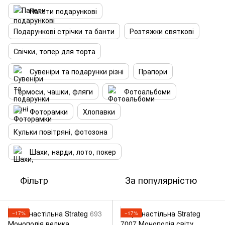
Пакети подарункові
Подарункові стрічки та банти
Розтяжки святкові
Свічки, топер для торта
Сувеніри та подарунки різні
Прапори
Термоси, чашки, фляги
Фотоальбоми
Фоторамки
Хлопавки
Кульки повітряні, фотозона
Шахи, нарди, лото, покер
Фільтр
За популярністю
−17%
−17%