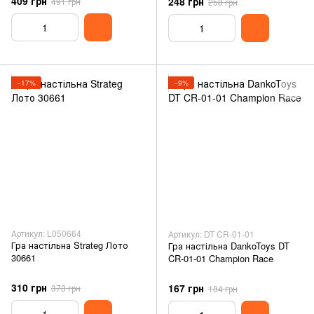
409 грн
248 грн
491 грн
258 грн
−17%
−9%
Артикул: L050664
Артикул: DT CR-01-01
Гра настільна Strateg Лото
Гра настільна DankoToys DT
30661
CR-01-01 Champion Race
310 грн
167 грн
373 грн
184 грн