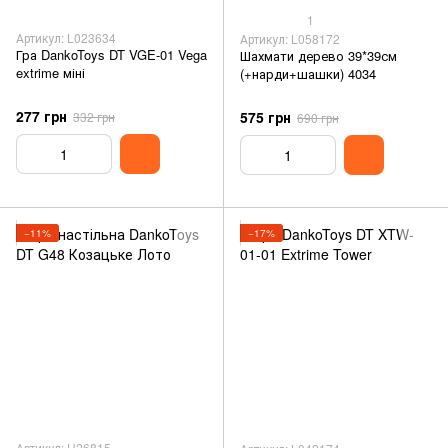
1
Артикул: L023634
Артикул: L058172
Гра DankoToys DT VGE-01 Vega
Шахмати дерево 39*39см
extrime міні
(+нарди+шашки) 4034
277 грн
575 грн
332 грн
690 грн
−11%
−17%
Артикул: H26815