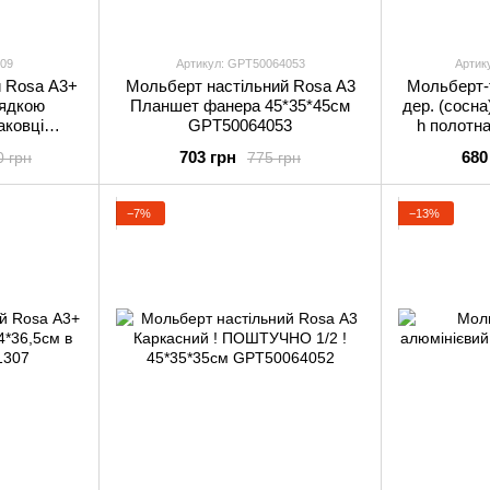
309
Артикул: GPТ50064053
Артик
й Rosa А3+
Мольберт настільний Rosa А3
Мольберт-т
ядкою
Планшет фанера 45*35*45см
дер. (сосна
аковці
GPТ50064053
h полотна
GP
703 грн
680
0 грн
775 грн
−7%
−13%