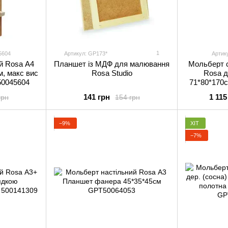
1
5604
Артикул: GP173*
Артик
й Rosa А4
Планшет із МДФ для малювання
Мольберт 
м, макс вис
Rosa Studio
Rosa д
50045604
71*80*170с
124с
141 грн
1 115
грн
154 грн
GP
−9%
ХІТ
−7%