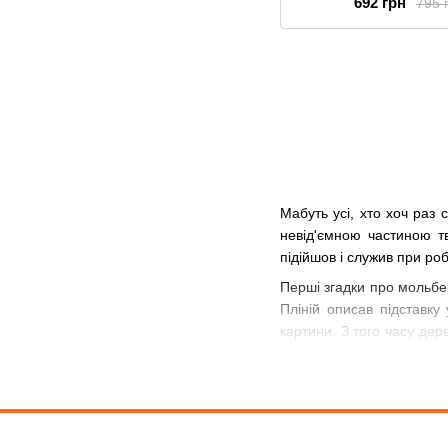
692 грн
795 
Мабуть усі, хто хоч раз
невід'ємною частиною т
підійшов і служив при ро
Перші згадки про мольбер
Пліній описав підставк
картини. З того часу де
придворний художник ф
художника. І справді, п
тримає в руках фарби.
Чи знали Ви, що саме с