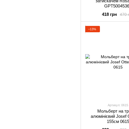
затискачем Ros
GPТ500453
418 грн
470 
−13%
Артикул: 0615
Мольберт на тр
алюмінієвий Josef O
155см 061