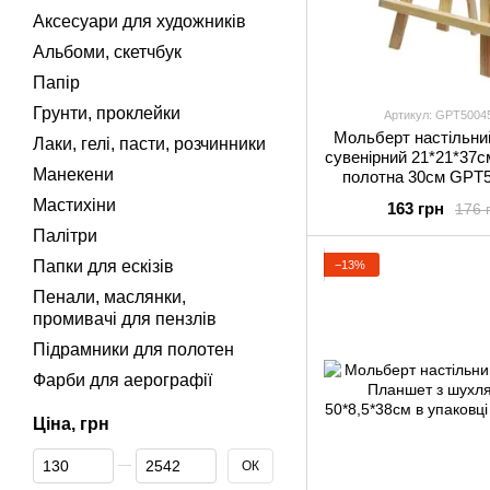
Аксесуари для художників
Альбоми, скетчбук
Папір
Грунти, проклейки
Артикул: GPТ5004
Мольберт настільни
Лаки, гелі, пасти, розчинники
сувенірний 21*21*37с
Манекени
полотна 30см GPТ
Мастихіни
163 грн
176 
Палітри
Папки для ескізів
−13%
Пенали, маслянки,
промивачі для пензлів
Підрамники для полотен
Фарби для аерографії
Ціна, грн
Від Ціна, грн
До Ціна, грн
ОК