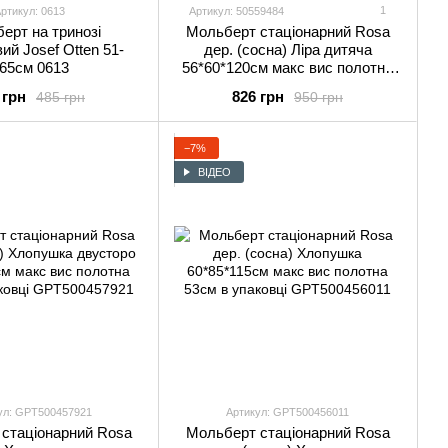
1
ртикул: 0613
Артикул: 50559484
ерт на тринозі
Мольберт стаціонарний Rosa
ий Josef Otten 51-
дер. (сосна) Ліра дитяча
65см 0613
56*60*120см макс вис полотна
87см (розібраний, облег.)
 грн
826 грн
485 грн
950 грн
50559484
−7%
ВІДЕО
ул: GPТ500457921
Артикул: GPТ500456011
стаціонарний Rosa
Мольберт стаціонарний Rosa