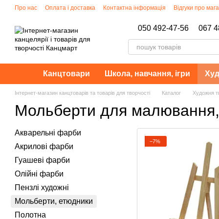
Перейти до основного контенту
Про нас
Оплата і доставка
Контактна інформація
Відгуки про маг
Політика конфіденційності
050 492-47-56
067 4
Канцтовари
Школа, навчання, ігри
Худ
Інтернет-магазин канцтоварів та товарів для творчості
Каталог
Художня тв
Мольберти для малювання,
Акварельні фарби
−7%
Акрилові фарби
Гуашеві фарби
Олійні фарби
Пензлі художні
Мольберти, етюдники
Полотна