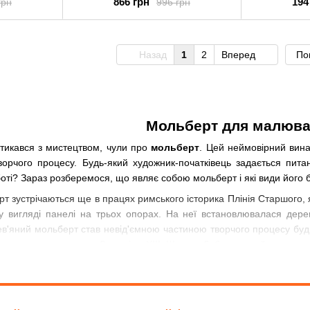
866 грн
194
грн
996 грн
Назад
1
2
Вперед
По
Мольберт для малюв
 стикався з мистецтвом, чули про
мольберт
. Цей неймовірний вина
ворчого процесу. Будь-який художник-початківець задається пит
боті? Зараз розберемося, що являє собою мольберт і які види його 
т зустрічаються ще в працях римського історика Плінія Старшого, я
у у вигляді панелі на трьох опорах. На неї встановлювалася де
рев'яний мольберт став невід'ємною частиною творчого процесу бу
ранцузького короля Людовіка XIII Шарль Лебрен, який назвав
редставляючи художника, у нашій голові відразу спливають такі 
лово «мольберт» насправді німецького походження? Malbrett н