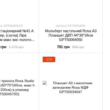
ул: GPТ500459470
Артикул: GPТ50064050
стаціонарний №41 А
Мольберт настільний Rosa А3
ер. (сосна) Ліра
Планшет ДВП 44*30*34см
м макс вис полотна
GPТ50064050
м (розібраний)
 грн
701 грн
1 178 грн
806 грн
Т500459470
−11%