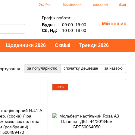
Порівняння
Укр
Рус
Бажання
Вхід
Графік роботи:
Мій кошик
Будні:
09:00–19:00
Сб, Нд:
10:00–18:00
Щоденники 2026
Сквіші
Тренди 2026
за популярністю
спочатку дешевше
за назвою
ортування:
−13%