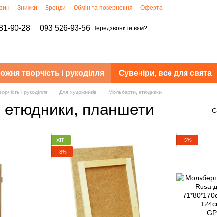
азин
Знижки
Бренди
Обмін та повернення
Оферта
81-90-28
093 526-93-56
Передзвонити вам?
ожня творчість і рукоділля
Сувеніри, все для свята
орчість і рукоділля
Для художників
Мольберти, етюдники
 етюдники, планшети
С
ХІТ
−5%
−8%