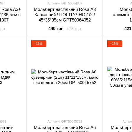
307
Артикул: GPТ50064052
А
й Rosa А3+
Мольберт настільний Rosa А3
Мольб
4*36,5см в
Каркасний ! ПОШТУЧНО 1/2 !
алюмінієв
1307
45*35*35см GPТ50064052
1
440 грн
421
грн
475 грн
−13%
−13%
5363
Артикул: GPТ50045752
Артик
нітним
Мольберт настільний Rosa А6
Мольберт 