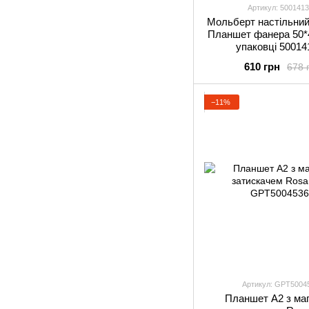
Артикул: 500141
Мольберт настільни
Планшет фанера 50*
упаковці 50014
610 грн
678 
−11%
Артикул: GPТ5004
Планшет А2 з маг