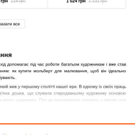
 грн
1 024 грн
214 грн
1 131 грн
казати все
ання
хід допомагає під час роботи багатьом художникам і вже став
анням: як купити мольберт для малювання, щоб він ідеально
бувають.
кий жив у першому столітті нашої ери. В одному із своїх праць
рев'яна дошка, що служила стародавньому художнику основою
дь-якого художника. Про це красномовно говорить у своєму есе
 мольберт для малювання найважливішим інструментом для
образи: людина, що стоїть перед мольбертом із полотном, що
імецькою позначає спеціальну дошку для малювання. Слово