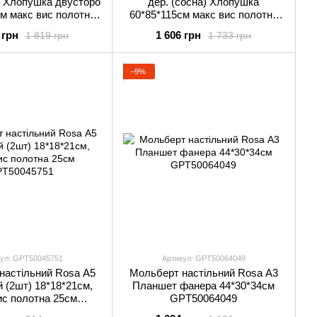
) Хлопушка двусторо
дер. (сосна) Хлопушка
м макс вис полотна
60*85*115см макс вис полотна
ковці GPТ500457921
53см в упаковці GPТ500456011
 грн
1 606 грн
1 819 грн
1 733 грн
−9%
ул: GPТ50045751
Артикул: GPТ50064049
настільний Rosa А5
Мольберт настільний Rosa А3
й (2шт) 18*18*21см,
Планшет фанера 44*30*34см
ис полотна 25см
GPТ50064049
Т50045751