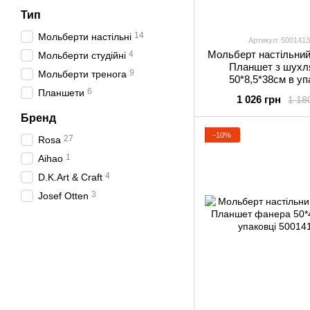
Тип
14
Мольберти настільні
Артикул: 500141
Мольберт настільни
4
Мольберти студійні
Планшет з шухл
9
Мольберти тренога
50*8,5*38см в уп
500141309
6
Планшети
1 026 грн
1 18
Бренд
−10%
27
Rosa
1
Aihao
4
D.K.Art & Craft
3
Josef Otten