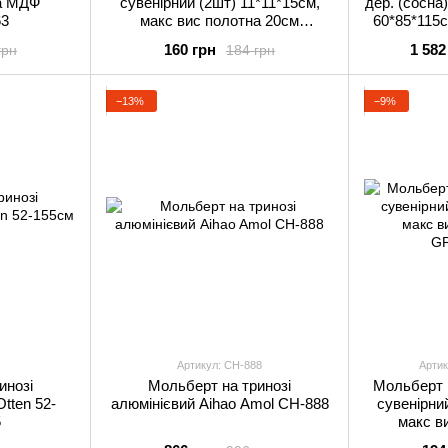
a МДФ
сувенірний (2шт) 11*11*15см,
дер. (сосна
63
макс вис полотна 20см
60*85*115с
GPТ50045752
53см в упа
160 грн
1 582
грн
184 грн
−13%
−9%
Артикул: CH-888
Артик
инозі
Мольберт на тринозі
Мольберт 
tten 52-
алюмінієвий Aihao Amol CH-888
сувенірни
5
макс в
GP