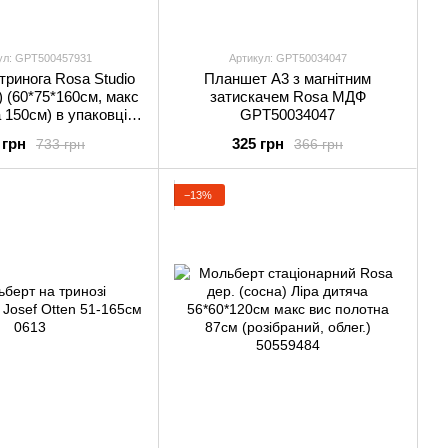
ул: GPТ500457931
Артикул: GPТ50034047
ринога Rosa Studio
Планшет А3 з магнітним
) (60*75*160см, макс
затискачем Rosa МДФ
 150см) в упаковці
GPТ50034047
Т500457931
 грн
325 грн
733 грн
366 грн
−13%