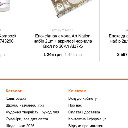
8
Артикул: AI17-S
А
Kompozit
Епоксідная смола Art Nation
Епоксідна
 743298
набір 2шт + акрилові чорнила
набір 2ш
6кол по 30мл AI17-S
1 245 грн
2 587
грн
1 494 грн
Каталог
Клієнтам
Канцтовари
Вхід до кабінету
Школа, навчання, ігри
Про нас
Художня творчість і рукоділля
Оплата і доставка
Сувеніри, все для свята
Контактна інформація
Щоденники 2026
Відгуки про магазин