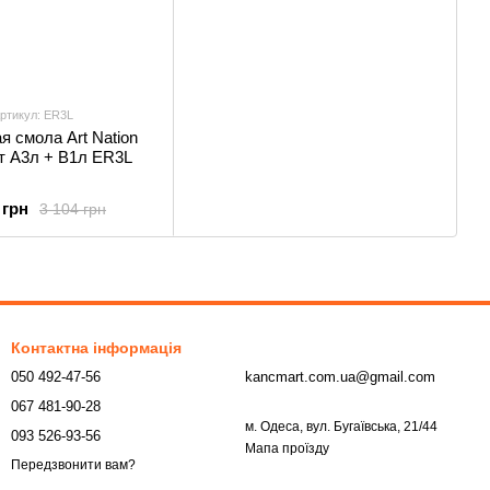
ртикул: ER3L
я смола Art Nation
т А3л + В1л ER3L
 грн
3 104 грн
Контактна інформація
050 492-47-56
kancmart.com.ua@gmail.com
067 481-90-28
м. Одеса, вул. Бугаївська, 21/44
093 526-93-56
Мапа проїзду
Передзвонити вам?