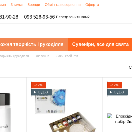
азин
Знижки
Бренди
Обмін та повернення
Оферта
81-90-28
093 526-93-56
Передзвонити вам?
ожня творчість і рукоділля
Сувеніри, все для свята
орчість і рукоділля
Ліплення
Лаки, клей і т.п.
С
−17%
−17%
ВІДЕО
ВІДЕО