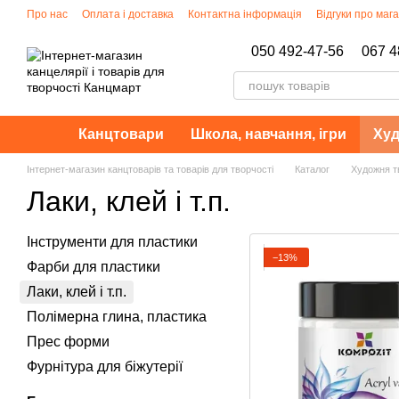
Перейти до основного контенту
Про нас
Оплата і доставка
Контактна інформація
Відгуки про маг
Політика конфіденційності
050 492-47-56
067 4
Канцтовари
Школа, навчання, ігри
Худ
Інтернет-магазин канцтоварів та товарів для творчості
Каталог
Художня тв
Лаки, клей і т.п.
Інструменти для пластики
−13%
Фарби для пластики
Лаки, клей і т.п.
Полімерна глина, пластика
Прес форми
Фурнітура для біжутерії