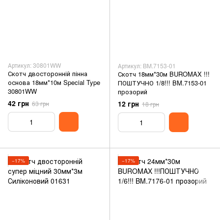
Артикул: 30801WW
Артикул: BM.7153-01
Скотч двосторонній пінна
Скотч 18мм*30м BUROMAX !!!
основа 18мм*10м Special Type
ПОШТУЧНО 1/8!!! BM.7153-01
30801WW
прозорий
42 грн
12 грн
63 грн
18 грн
−17%
−17%