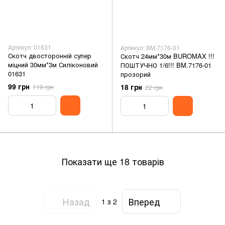
Артикул: 01631
Артикул: BM.7176-01
Скотч двосторонній супер
Скотч 24мм*30м BUROMAX !!!
міцний 30мм*3м Силіконовий
ПОШТУЧНО 1/6!!! BM.7176-01
01631
прозорий
99 грн
18 грн
119 грн
22 грн
Показати ще 18 товарів
Назад
Вперед
1
з 2