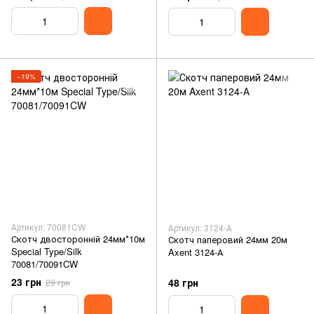
−19%
Артикул: 70081CW
Артикул: 3124-А
Скотч двосторонній 24мм*10м
Скотч паперовий 24мм 20м
Special Type/Silk
Axent 3124-А
70081/70091CW
23 грн
48 грн
29 грн