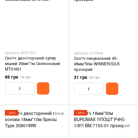
Артикул: MT01651
Артикул: H10946
Скотч двосторонній супер
Скотч пакувальний 45-
міцний 30мм*1м Силіконовий
48мм*50м WINNER/SILK
MT01651
прозорий
66 грн
31 грн
79 грн
32 грн
−32%
−35%