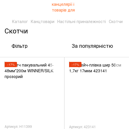
Каталог
Канцтовари
Настільні приналежності
Скотчи
Скотчи
Фільтр
За популярністю
−17%
−17%
Артикул: H11399
Артикул: 423141