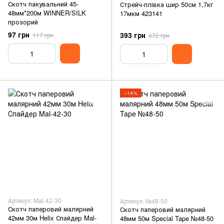
Скотч пакувальний 45-
Стрейч-плівка шир 50см 1,7кг
48мм*200м WINNER/SILK
17мкм 423141
прозорий
97 грн
393 грн
117 грн
472 грн
−14%
Артикул: Mal-42-30
Артикул: №48-50
Скотч паперовий малярний
Скотч паперовий малярний
42мм 30м Helix Спайдер Mal-
48мм 50м Special Tape №48-50