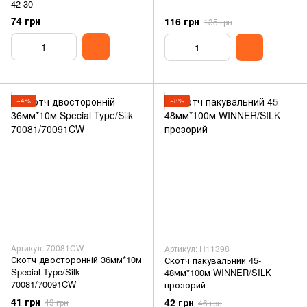
42-30
74 грн
116 грн
135 грн
−4%
−8%
Артикул: 70081CW
Артикул: H11398
Скотч двосторонній 36мм*10м
Скотч пакувальний 45-
Special Type/Silk
48мм*100м WINNER/SILK
70081/70091CW
прозорий
41 грн
42 грн
43 грн
46 грн