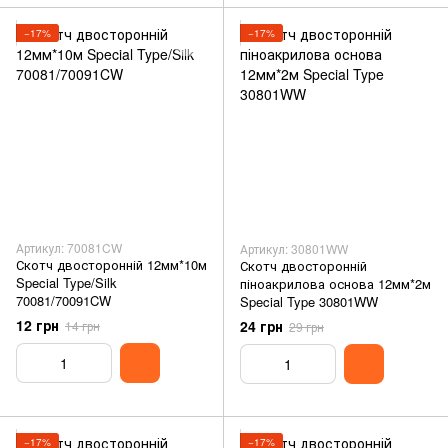
−17%
−17%
Артикул: 70081CW
Артикул: 30801WW
Скотч двосторонній 12мм*10м
Скотч двосторонній
Special Type/Silk
піноакрилова основа 12мм*2м
70081/70091CW
Special Type 30801WW
12 грн
24 грн
14 грн
29 грн
−17%
−17%