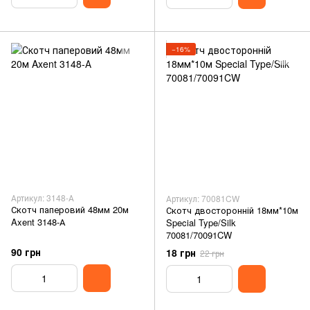
−16%
Артикул: 3148-А
Артикул: 70081CW
Скотч паперовий 48мм 20м
Скотч двосторонній 18мм*10м
Axent 3148-А
Special Type/Silk
70081/70091CW
90 грн
18 грн
22 грн