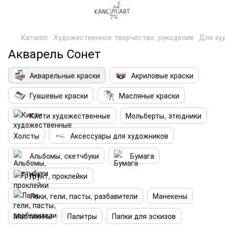
Каталог
Художественное творчество, рукоделие
Для ху
Акварель Сонет
Акварельные краски
Акриловые краски
Гуашевые краски
Масляные краски
Кисти художественные
Мольберты, этюдники
Холсты
Аксессуары для художников
Альбомы, скетчбуки
Бумага
Грунт, проклейки
Лаки, гели, пасты, разбавители
Манекены
Мастихины
Палитры
Папки для эскизов