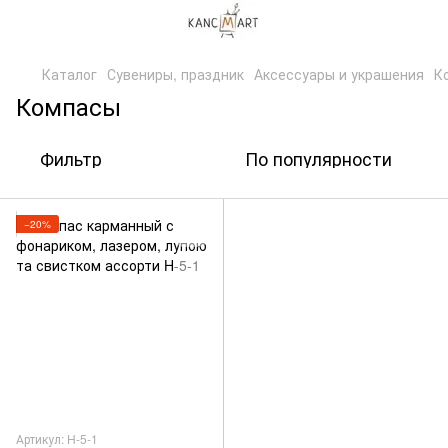
Каталог
Сувениры, праздник
Аксессуары и украшения
К
Компасы
Фильтр
По популярности
−20%
Артикул: H-5-1