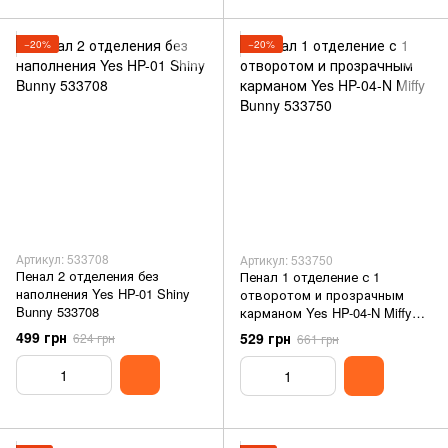
−20%
−20%
Артикул: 533708
Артикул: 533750
Пенал 2 отделения без
Пенал 1 отделение с 1
наполнения Yes HP-01 Shiny
отворотом и прозрачным
Bunny 533708
карманом Yes HP-04-N Miffy
Bunny 533750
499 грн
529 грн
624 грн
661 грн