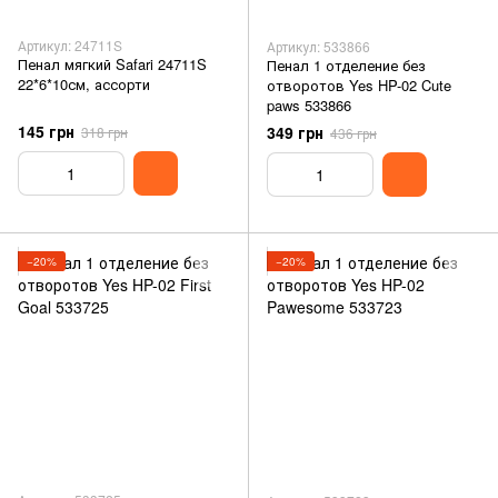
Артикул: 24711S
Артикул: 533866
Пенал мягкий Safari 24711S
Пенал 1 отделение без
22*6*10см, ассорти
отворотов Yes HP-02 Cute
paws 533866
145 грн
349 грн
318 грн
436 грн
−20%
−20%