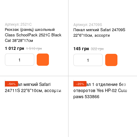
Артикул: 2521C
Артикул: 24709S
Рюкзак (ранец) школьный
Пенал мягкий Safari 24709S
Class SchoolPack 2521C Black
22*6*10см, ассорти
Cat 38*28*17см
1 012 грн
145 грн
1 510 грн
322 грн
−54%
−20%