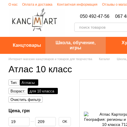
Перейти к основному контенту
О нас
Оплата и доставка
Контактная информация
Отзывы о мага
Политика конфиденциальности
050 492-47-56
067 4
Школа, обучение,
Ху
Канцтовары
игры
Интернет-магазин канцтоваров и товаров для творчества
Каталог
Школа,
Атлас 10 класс
Тип:
Атласы
Возраст:
для 10 класса
Очистить фильтр
Цена, грн
От Цена, грн
До Цена, грн
OK