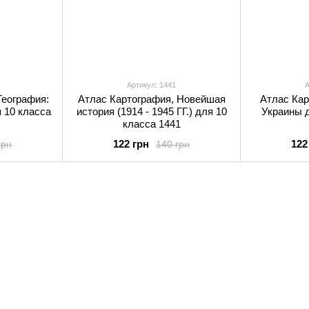
Артикул: 1441
А
География:
Атлас Картография, Новейшая
Атлас Кар
 10 класса
история (1914 - 1945 ГГ.) для 10
Украины д
класса 1441
122 грн
122
грн
140 грн