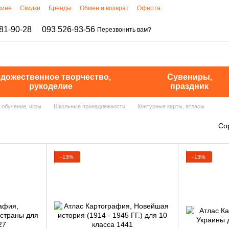
зине
Скидки
Бренды
Обмен и возврат
Оферта
81-90-28
093 526-93-56
Перезвонить вам?
дожественное творчество,
Сувениры,
рукоделие
праздник
 обучение, игры
Школьные принадлежности
Контурные карты, атласы
Со
−13%
−13%