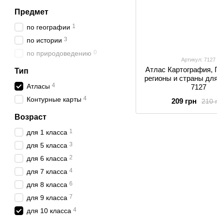
Предмет
1
по географии
3
по истории
0
по природоведению
Артикул: 7127
Атлас Картография, 
Тип
регионы и страны для
4
Атласы
7127
4
Контурные карты
209 грн
210 
Возраст
1
для 1 класса
3
для 5 класса
2
для 6 класса
4
для 7 класса
6
для 8 класса
7
для 9 класса
4
для 10 класса