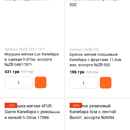
Артикул: №ZB-348/17971
Артикул: №ZB-522
Игрушка мягкая Lux Капибара
Брелок мягкий плюшевый
в одежде h-27см, ассорти
Капибара с фруктами 11,5см
№ZB-348/17971
мех, ассорти №ZB-522
431 грн
196 грн
517 грн
235 грн
−17%
−20%