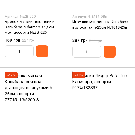
Артикул: №ZB-520
Артикул: №1818-25в
Брелок мягкий плюшевый
Игрушка мягкая Lux Капибара
Капибара с бантом 11,5см
волосатая h-25см №1818-25в
мех, ассорти №ZB-520
189 грн
287 грн
227 грн
344 грн
−17%
−17%