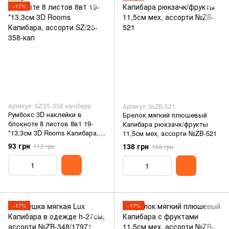
−17%
Артикул: SZ/25-358-капібара
Артикул: №ZB-521
Румбокс 3D наклейки в
Брелок мягкий плюшевый
блокноте 8 листов 8в1 19-
Капибара рюкзачк/фрукты
*13,3см 3D Rooms Капибара,
11,5см мех, ассорти №ZB-521
ассорти SZ/25-358-кап
93 грн
138 грн
112 грн
166 грн
−17%
−17%