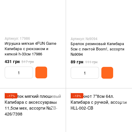
Артикул: 17986
Артикул: №9094
Игрушка мягкая 4FUN Game
Брелок резиновый Капибара
Капибара с рюкзаком и
5см с лентой Boom!, ассорти
кепкой h-33см 17986
№9094
431 грн
89 грн
517 грн
111 грн
−17%
−13%