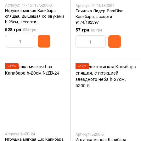
Артикул: 77715113/5200-3
Артикул: 9174/182397
Игрушка мягкая Капибара
Точилка Лидер ParaDise
спящая, дышащая со звуками
Капибара, ассорти
h-26см, ассорти
9174/182397
77715113/5200-3
528 грн
57 грн
634 грн
68 грн
−17%
−17%
Артикул: №ZB-24
Артикул: 5200-5
Игрушка мягкая Lux Капибара
Игрушка мягкая Капибара