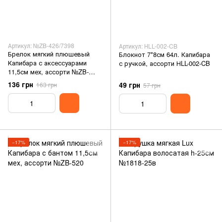
Артикул: №ZB-426/7398
Артикул: НLL-002-CB
Брелок мягкий плюшевый
Блокнот 7*8см 64л. Капибара
Капибара с аксессуарами
с ручкой, ассорти НLL-002-CB
11,5см мех, ассорти №ZB-
426/7398
136 грн
49 грн
163 грн
57 грн
−17%
−17%