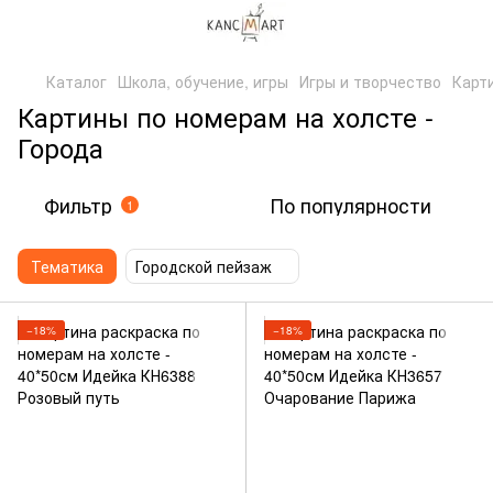
Каталог
Школа, обучение, игры
Игры и творчество
Карт
Картины по номерам на холсте -
Города
Фильтр
По популярности
1
Тематика
Городской пейзаж
−18%
−18%