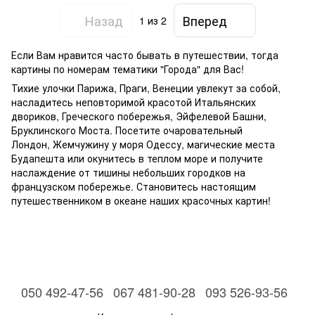
Назад
Вперед
1
из 2
Если Вам нравится часто бывать в путешествии, тогда
картины по номерам тематики "Города" для Вас!
Тихие улочки Парижа, Праги, Венеции увлекут за собой,
насладитесь неповторимой красотой Итальянских
двориков, Греческого побережья, Эйфелевой Башни,
Бруклинского Моста. Посетите очаровательный
Лондон, Жемчужину у моря Одессу, магические места
Будапешта или окунитесь в теплом море и получите
наслаждение от тишины небольших городков на
французском побережье. Становитесь настоящим
путешественником в океане наших красочных картин!
050 492-47-56
067 481-90-28
093 526-93-56