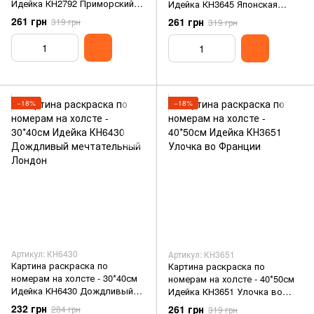
Идейка КН2792 Приморский
Идейка КН3645 Японская
город
улочка
261 грн
261 грн
319 грн
319 грн
−18%
−18%
Артикул: КН6430
Артикул: КН3651
Картина раскраска по
Картина раскраска по
номерам на холсте - 30*40см
номерам на холсте - 40*50см
Идейка КН6430 Дождливый
Идейка КН3651 Улочка во
мечтательный Лондон
Франции
232 грн
261 грн
284 грн
319 грн