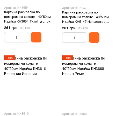
Артикул: КН3654
Артикул: КН5147
Картина раскраска по
Картина раскраска по
номерам на холсте - 40*50см
номерам на холсте - 40*50см
Идейка КН3654 Тихий уголок
Идейка КН5147 Изящество
Италии
261 грн
261 грн
319 грн
319 грн
−18%
−18%
Артикул: КН3610
Артикул: КН3668