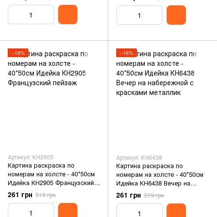
−18%
−18%
Артикул: КН2905
Артикул: КН6438
Картина раскраска по
Картина раскраска по
номерам на холсте - 40*50см
номерам на холсте - 40*50см
Идейка КН2905 Французский
Идейка КН6438 Вечер на
пейзаж
набережной с красками
261 грн
261 грн
319 грн
319 грн
металлик