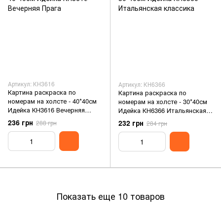
Артикул: КН3616
Артикул: КН6366
Картина раскраска по
Картина раскраска по
номерам на холсте - 40*40см
номерам на холсте - 30*40см
Идейка КН3616 Вечерняя
Идейка КН6366 Итальянская
Прага
классика
236 грн
232 грн
288 грн
284 грн
Показать еще 10 товаров