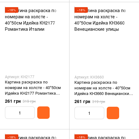
−18%
−18%
Артикул: КН2177
Артикул: КН3660
Картина раскраска по
Картина раскраска по
номерам на холсте - 40*50см
номерам на холсте - 40*50см
Идейка КН2177 Романтика
Идейка КН3660 Венецианские
Италии
улицы
261 грн
261 грн
319 грн
319 грн
−18%
−18%