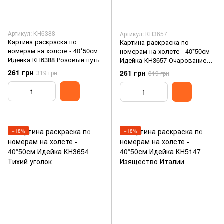
Артикул: КН6388
Артикул: КН3657
Картина раскраска по
Картина раскраска по
номерам на холсте - 40*50см
номерам на холсте - 40*50см
Идейка КН6388 Розовый путь
Идейка КН3657 Очарование
Парижа
261 грн
261 грн
319 грн
319 грн
−18%
−18%