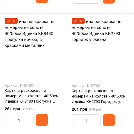
−18%
−18%
Артикул: КН8480
Артикул: КН2793
Картина раскраска по
Картина раскраска по
номерам на холсте - 40*50см
номерам на холсте - 40*50см
Идейка КН8480 Прогулка
Идейка КН2793 Городок у
ночью, с красками металлик
океана
261 грн
261 грн
319 грн
319 грн