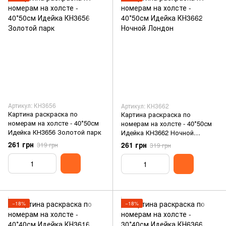
Артикул: КН3656
Артикул: КН3662
Картина раскраска по
Картина раскраска по
номерам на холсте - 40*50см
номерам на холсте - 40*50см
Идейка КН3656 Золотой парк
Идейка КН3662 Ночной
Лондон
261 грн
261 грн
319 грн
319 грн
−18%
−18%