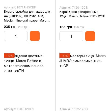
Артикул: 1071A-15CBP
Артикул: 7120-12CB
Бумага-склейка для акварели
Карандаши акварельные
А4 (210*297), 300г/м2, 15л,
12цв. Marco Raffine 7120-12CB
Medium fine grain paper Marco
1071A-15CBP
235 грн
135 грн
283 грн
156 грн
−10%
−17%
Артикул: 7100-120TN
Артикул: 1632-12CB