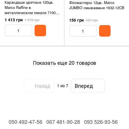
Карандаши цветные 120цв.
Фломастеры 12цв. Marco
Marco Raffine в
JUMBO смываемые 1632-12CB
металлическом пенале 7100-
120TN
1 413 грн
156 грн
1 576 грн
187 грн
Показать еще 20 товаров
Назад
Вперед
1
из 7
050 492-47-56
067 481-90-28
093 526-93-56