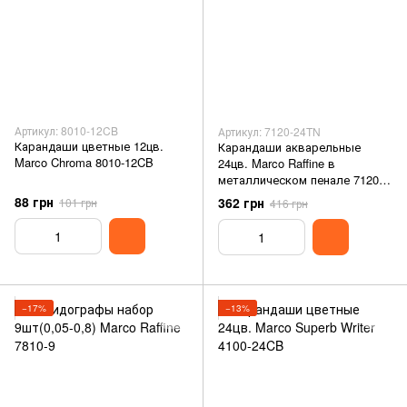
Артикул: 8010-12CB
Артикул: 7120-24TN
Карандаши цветные 12цв.
Карандаши акварельные
Marco Chroma 8010-12CB
24цв. Marco Raffine в
металлическом пенале 7120-
24TN
88 грн
362 грн
101 грн
416 грн
−17%
−13%