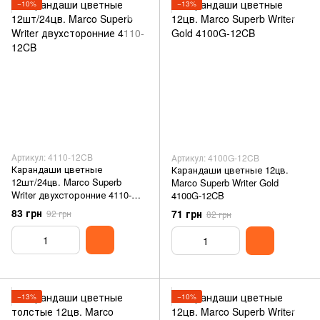
−10%
−13%
Артикул: 4110-12CB
Артикул: 4100G-12CB
Карандаши цветные
Карандаши цветные 12цв.
12шт/24цв. Marco Superb
Marco Superb Writer Gold
Writer двухсторонние 4110-
4100G-12CB
12CB
83 грн
71 грн
92 грн
82 грн
−13%
−10%