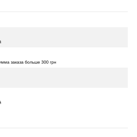
й
мма заказа больше 300 грн
й