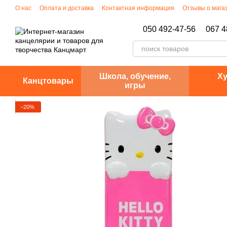
Перейти к основному контенту
О нас
Оплата и доставка
Контактная информация
Отзывы о мага
Политика конфиденциальности
050 492-47-56
067 4
Школа, обучение,
Ху
Канцтовары
игры
−20%