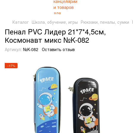
Каталог
Школа, обучение, игры
Рюкзаки, пеналы, сумки
Пенал PVC Лидер 21*7*4,5см,
Космонавт микс №K-082
Артикул:
№K-082
Оставить отзыв
−17%