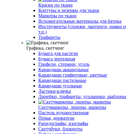
Краски по ткани
Контуры и резервы для ткани
Маркеры по ткани
Вспомогательные материалы для батика
Инструменты (спонжи, чантинги, рамки и
т.п.)
Трафареты
Графика, скетчинг
Бумага для пастели
Бумага чертежная
Грифели, стержни, уголь
Карандаши акварельные
Карандаши графитовые, цветные
Карандаши пастельные
Карандаши угольные
Ластики-клячка
Линейки, трафареты, угольники, шаблоны
Скетчмаркеры, линеры, маркеры
Пастель художественная
Перья, держатели
Рапидографы, изографы
Скетчбуки, блокноты