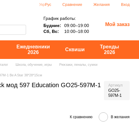
Сравнение
Укр
Рус
Желания
Вход
График работы:
Мой заказ
Будние:
09:00–19:00
Сб, Вс:
10:00–18:00
Ежедневники
Тренды
Сквиши
2026
2026
талог
Школа, обучение, игры
Рюкзаки, пеналы, сумки
7M-1 Be A Star 38*28*15см
k мод 597 Education GO25-597M-1
Артикул
GO25-
597M-1
К сравнению
В желания