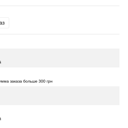
аз
й
мма заказа больше 300 грн
й