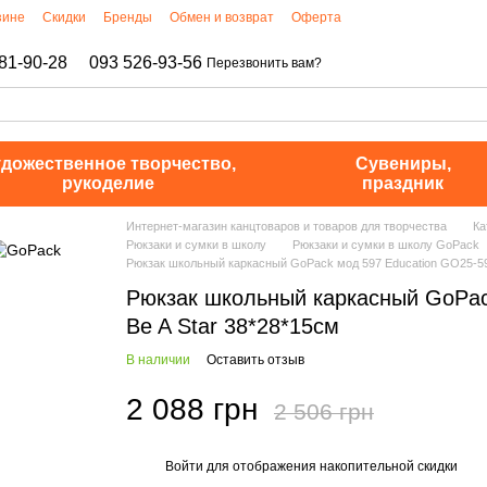
зине
Скидки
Бренды
Обмен и возврат
Оферта
81-90-28
093 526-93-56
Перезвонить вам?
дожественное творчество,
Сувениры,
рукоделие
праздник
Интернет-магазин канцтоваров и товаров для творчества
Ка
Рюкзаки и сумки в школу
Рюкзаки и сумки в школу GoPack
Рюкзак школьный каркасный GoPack мод 597 Education GO25-59
Рюкзак школьный каркасный GoPac
Be A Star 38*28*15см
В наличии
Оставить отзыв
2 088 грн
2 506 грн
Войти
для отображения накопительной скидки
%