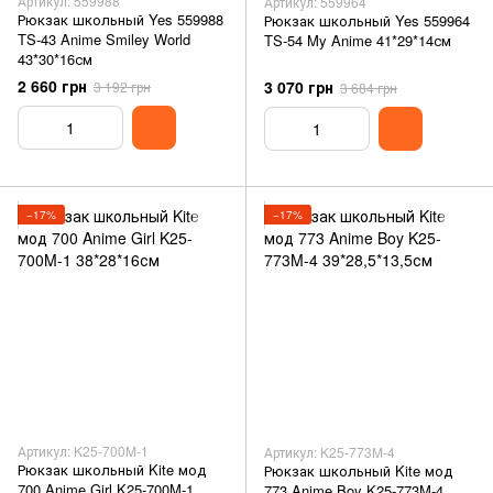
Артикул: 559988
Артикул: 559964
Рюкзак школьный Yes 559988
Рюкзак школьный Yes 559964
TS-43 Anime Smiley World
TS-54 My Anime 41*29*14см
43*30*16см
2 660 грн
3 070 грн
3 192 грн
3 684 грн
−17%
−17%
Артикул: K25-700M-1
Артикул: K25-773M-4
Рюкзак школьный Kite мод
Рюкзак школьный Kite мод
700 Anime Girl K25-700M-1
773 Anime Boy K25-773M-4