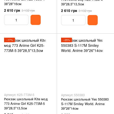
38*28*16см
39*28,5*13,5см
2 610 грн
2 610 грн
3 132 грн
3 132 грн
−17%
−25%
Артикул: K25-773M-5
Артикул: 550383
Рюкзак школьный Kite мод
Рюкзак школьный Yes 550383
773 Anime Girl K25-773M-5
S-117M Smiley World. Anime
39*28,5*13,5см
39*26*14см