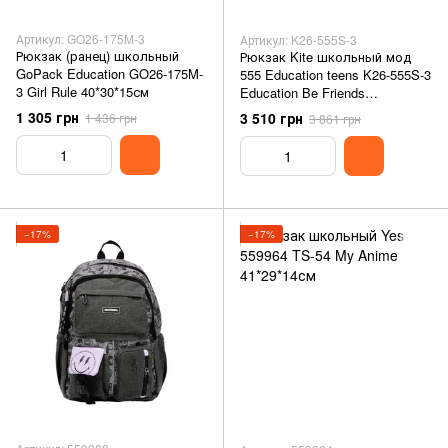
Артикул: GO26-175M-3
Артикул: K26-555S-3
Рюкзак (ранец) школьный
Рюкзак Kite школьный мод
GoPack Education GO26-175M-
555 Education teens K26-555S-3
3 Girl Rule 40*30*15см
Education Be Friends
36,5*27*15,5см
1 305 грн
3 510 грн
1 436 грн
3 861 грн
−17%
−17%