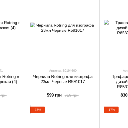
41
Артикул: S0194660
Арт
Rotring в
Чернила Rotring для изографа
Трафар
ская (4)
23мл Черные R591017
дизай
R853
599 грн
830
 грн
719 грн
−17%
−17%