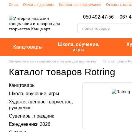
Перейти к основному контенту
О нас
Оплата и доставка
Контактная информация
Отзывы о мага
Политика конфиденциальности
050 492-47-56
067 4
Школа, обучение,
Ху
Канцтовары
игры
Интернет-магазин канцтоваров и товаров для творчества
Каталог товаров Ro
Каталог товаров Rotring
Канцтовары
Школа, обучение, игры
Художественное творчество,
рукоделие
Сувениры, праздник
Ежедневники 2026