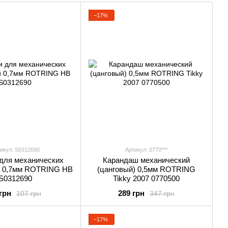
−17%
икул: S0312690
Артикул: 0770***
для механических
Карандаш механический
й 0,7мм ROTRING HB
(цанговый) 0,5мм ROTRING
S0312690
Tikky 2007 0770500
грн
289 грн
107 грн
347 грн
−17%