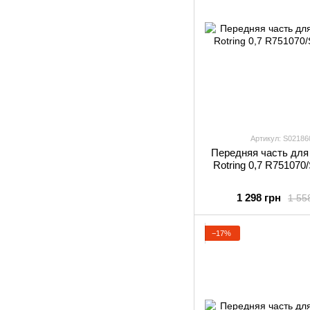
Артикул: S02186
Передняя часть для
Rotring 0,7 R751070
1 298 грн
1 55
−17%