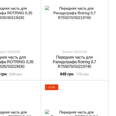
икул: S0219430
Артикул: S0219740
няя часть для
Передняя часть для
афа ROTRING 0,35
Рапидографа Rotring 0,7
035/S0219430
R755070/S0219740
 грн
649 грн
839 грн
779 грн
−17%