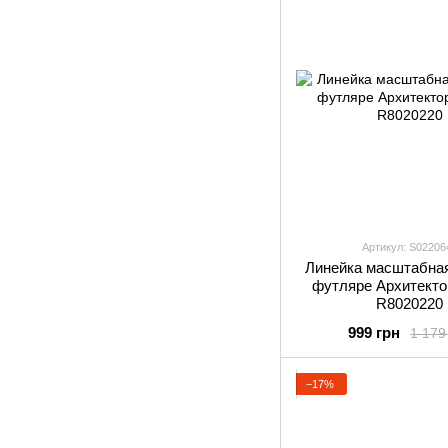
Артикул: S02206
Линейка масштабная 
футляре Архитектор
R8020220
999 грн
1 179
−17%