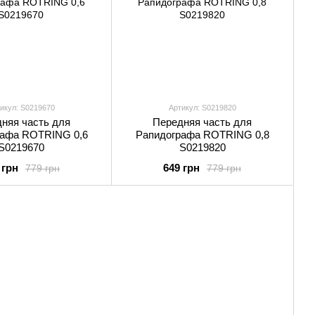
икул: S0219670
Артикул: S0219820
няя часть для
Передняя часть для
рафа ROTRING 0,6
Рапидографа ROTRING 0,8
S0219670
S0219820
 грн
649 грн
779 грн
779 грн