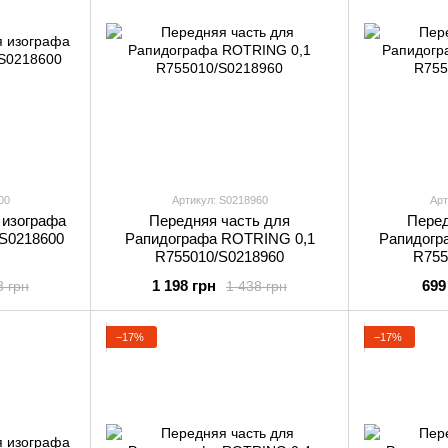
00
Артикул: S0218960
Арт
 изографа
Передняя часть для
Перед
/S0218600
Рапидографа ROTRING 0,1
Рапидогр
R755010/S0218960
R755
1 198 грн
699
8 грн
1 438 грн
−17%
−17%