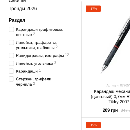
Сквиши
Тренды 2026
−17%
Раздел
Карандаши графитовые,
2
цветные
Линейки, трафареты,
2
угольники, шаблоны
12
Рапидографы, изографы
2
Линейки, угольники
1
Карандаши
Стержни, грифели,
2
чернила
Артикул: 07705*
Карандаш механи
(цанговый) 0,7мм
Tikky 2007
289 грн
347 
−15%