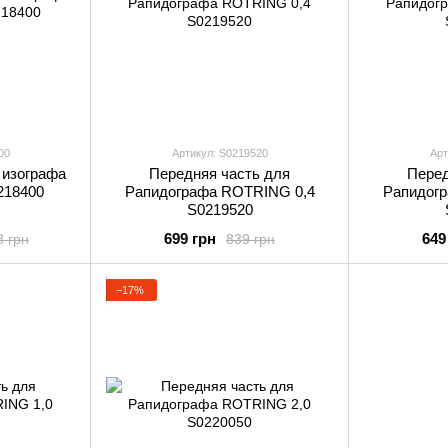
00
Артикул: S0219520
Арт
 изографа
Передняя часть для
Перед
218400
Рапидографа ROTRING 0,4
Рапидог
S0219520
699 грн
649
8 грн
839 грн
−17%