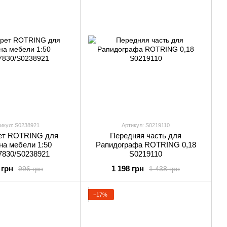
икул: S0238921
Артикул: S0219110
ет ROTRING для
Передняя часть для
на мебели 1:50
Рапидографа ROTRING 0,18
7830/S0238921
S0219110
 грн
1 198 грн
996 грн
1 438 грн
−17%