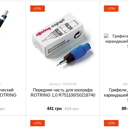
−17%
−17%
*
Артикул: S0218740
Арт
ческий
Передняя часть для изографа
Грифели 
 ROTRING
ROTRING 1,0 R751100/S0218740
карандаше
441 грн
89 
грн
529 грн
−17%
−17%