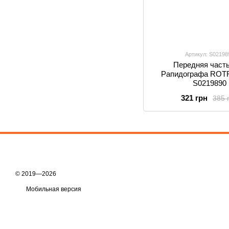
Артикул: S02198
Передняя част
Рапидографа ROTR
S0219890
321 грн
385 
© 2019—2026
Мобильная версия