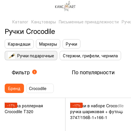
Каталог
Канцтовары
Письменные принадлежности
Ручк
Ручки Crocodile
Карандаши
Маркеры
Ручки
Ручки подарочные
Стержни, грифели, чернила
Фильтр
По популярности
1
Бренд
Crocodile
−17%
−17%