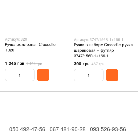
Артикул: 320
Артикул: 3747/156В-1+166-1
Ручка роллерная Crocodile
Ручки в наборе Crocodile ручка
Т320
шариковая + футляр
3747/156В-1+166-1
1 245 грн
390 грн
1 494 грн
467 грн
050 492-47-56
067 481-90-28
093 526-93-56