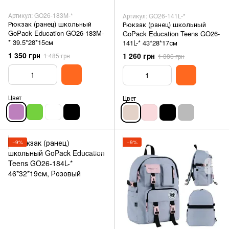
Артикул: GO26-183M-*
Артикул: GO26-141L-*
Рюкзак (ранец) школьный
Рюкзак (ранец) школьный
GoPack Education GO26-183M-
GoPack Education Teens GO26-
* 39.5*28*15см
141L-* 43*28*17см
1 350 грн
1 260 грн
1 485 грн
1 386 грн
Цвет
Цвет
−9%
−9%