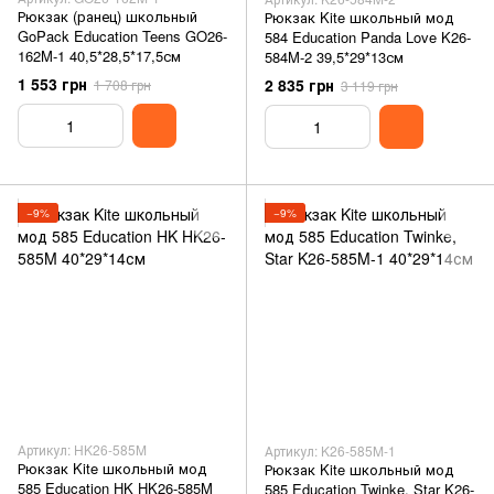
Рюкзак (ранец) школьный
Рюкзак Kite школьный мод
GoPack Education Teens GO26-
584 Education Panda Love K26-
162M-1 40,5*28,5*17,5см
584M-2 39,5*29*13см
1 553 грн
2 835 грн
1 708 грн
3 119 грн
−9%
−9%
Артикул: HK26-585M
Артикул: K26-585M-1
Рюкзак Kite школьный мод
Рюкзак Kite школьный мод
585 Education HK HK26-585M
585 Education Twinke, Star K26-