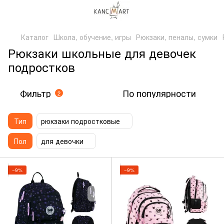
Каталог
Школа, обучение, игры
Рюкзаки, пеналы, сумки
Рюкзаки школьные для девочек
подростков
Фильтр
По популярности
2
Тип
рюкзаки подростковые
Пол
для девочки
−9%
−9%