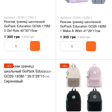
Артикул: GO26-175M-3
Артикул: GO26-182M-1
Рюкзак (ранец) школьный
Рюкзак (ранец) школьный
GoPack Education GO26-175M-
GoPack Education GO26-182M-
3 Girl Rule 40*30*15см
1 Make A Wish 41*29*17см
1 305 грн
1 305 грн
1 436 грн
1 436 грн
−9%
−9%