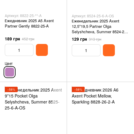
Артикул: 8822-25-**-A
Артикул: 8524-25-6-A-OS
Ежедневник 2025 А5 Axent
Еженедельник 2025 Axent
Partner Gently 8822-25-A
12,5*19,5 Partner Olga
Selyshcheva, Summer 8524-25-
6-A-OS
189 грн
129 грн
452 грн
313 грн
Цвет
−58%
−58%