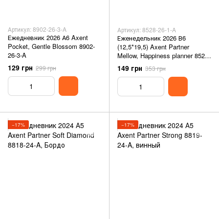
Артикул: 8902-26-3-A
Артикул: 8528-26-1-A
Ежедневник 2026 А6 Axent
Еженедельник 2026 В6
Pocket, Gentle Blossom 8902-
(12,5*19,5) Axent Partner
26-3-A
Mellow, Happiness planner 8528-
26-1-A
129 грн
149 грн
299 грн
353 грн
−17%
−17%