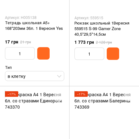
Артикул: H005138
Артикул: 559515
Тетрадь школьная А5+
Рюкзак школьный 1Вересня
168*203мм 36л. 1 Вересня Yes
559515 S-99 Gamer Zone
40,5*29,5*14,5см
17 грн
1 773 грн
21 грн
2 128 грн
Тип
в клетку
−17%
−17%