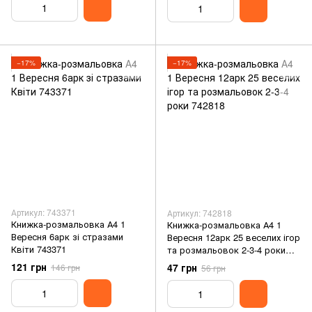
−17%
−17%
Артикул: 743371
Артикул: 742818
Книжка-розмальовка А4 1
Книжка-розмальовка А4 1
Вересня 6арк зі стразами
Вересня 12арк 25 веселих ігор
Квіти 743371
та розмальовок 2-3-4 роки
742818
121 грн
47 грн
146 грн
56 грн