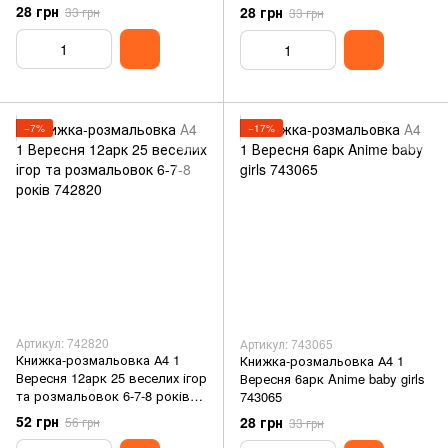
28 грн
28 грн
33 грн
33 грн
−7%
−17%
Артикул: 742820
Артикул: 743065
Книжка-розмальовка А4 1
Книжка-розмальовка А4 1
Вересня 12арк 25 веселих ігор
Вересня 6арк Anime baby girls
та розмальовок 6-7-8 років
743065
742820
52 грн
28 грн
56 грн
33 грн