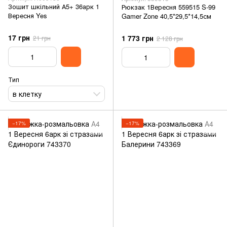
Зошит шкільний А5+ 36арк 1
Рюкзак 1Вересня 559515 S-99
Вересня Yes
Gamer Zone 40,5*29,5*14,5см
17 грн
1 773 грн
21 грн
2 128 грн
Тип
в клетку
−17%
−17%