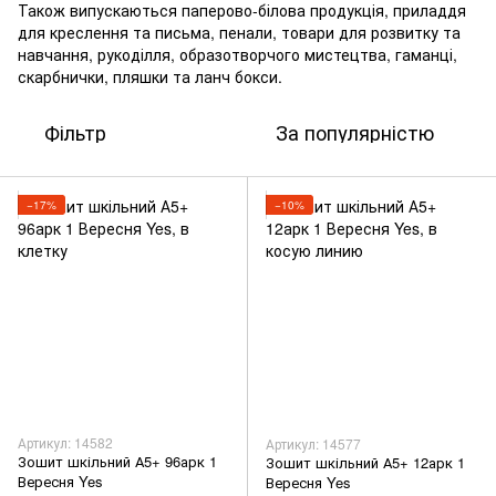
Також випускаються паперово-білова продукція, приладдя
для креслення та письма, пенали, товари для розвитку та
навчання, рукоділля, образотворчого мистецтва, гаманці,
скарбнички, пляшки та ланч бокси.
Фільтр
За популярністю
−17%
−10%
Артикул: 14582
Артикул: 14577
Зошит шкільний А5+ 96арк 1
Зошит шкільний А5+ 12арк 1
Вересня Yes
Вересня Yes