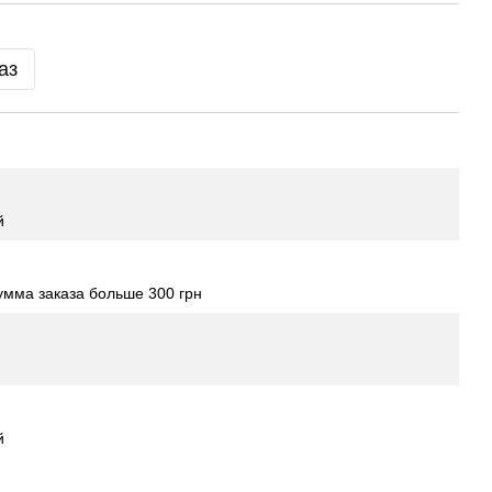
аз
й
мма заказа больше 300 грн
й