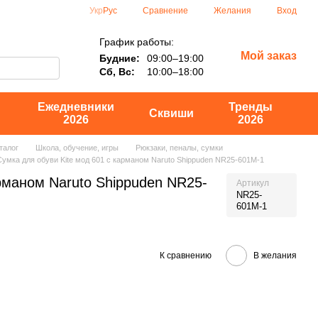
Сравнение
Укр
Рус
Желания
Вход
График работы:
Мой заказ
Будние:
09:00–19:00
Сб, Вс:
10:00–18:00
Ежедневники
Тренды
Сквиши
2026
2026
талог
Школа, обучение, игры
Рюкзаки, пеналы, сумки
Сумка для обуви Kite мод 601 с карманом Naruto Shippuden NR25-601M-1
рманом Naruto Shippuden NR25-
Артикул
NR25-
601M-1
К сравнению
В желания