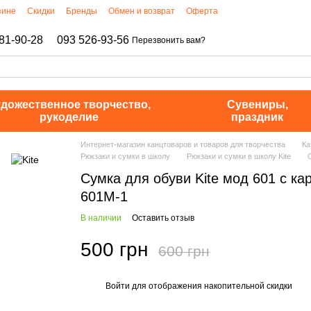
зине
Скидки
Бренды
Обмен и возврат
Оферта
81-90-28
093 526-93-56
Перезвонить вам?
дожественное творчество,
Сувениры,
рукоделие
праздник
Интернет-магазин канцтоваров и товаров для творчества
Ка
Рюкзаки и сумки в школу
Рюкзаки и сумки в школу Kite
Сумка для обуви Kite мод 601 с ка
601M-1
В наличии
Оставить отзыв
500 грн
600 грн
Войти
для отображения накопительной скидки
%