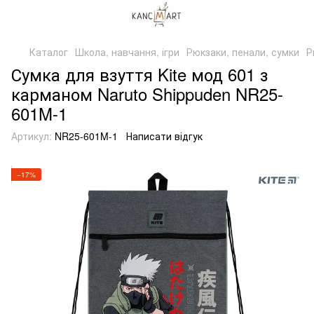
Каталог
Школа, навчання, ігри
Рюкзаки, пенали, сумки
Р
Сумка для взуття Kite мод 601 з
карманом Naruto Shippuden NR25-
601M-1
Артикул:
NR25-601M-1
Написати відгук
−17%