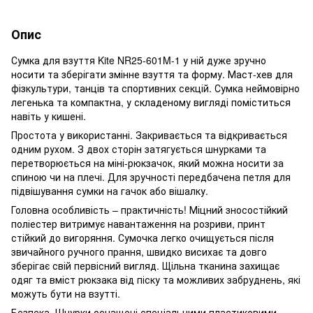
Опис
Сумка для взуття Kite NR25-601M-1 у ній дуже зручно
носити та зберігати змінне взуття та форму. Маст-хев для
фізкультури, танців та спортивних секцій. Сумка неймовірно
легенька та компактна, у складеному вигляді поміститься
навіть у кишені.
Простота у використанні. Закривається та відкривається
одним рухом. З двох сторін затягується шнурками та
перетворюється на міні-рюкзачок, який можна носити за
спиною чи на плечі. Для зручності передбачена петля для
підвішування сумки на гачок або вішалку.
Головна особливість – практичність! Міцний зносостійкий
поліестер витримує навантаження на розриви, принт
стійкий до вигоряння. Сумочка легко очищується після
звичайного ручного прання, швидко висихає та довго
зберігає свій первісний вигляд. Щільна тканина захищає
одяг та вміст рюкзака від піску та можливих забруднень, які
можуть бути на взутті.
Безпека. Шнурки оснащені спеціальними пластиковими