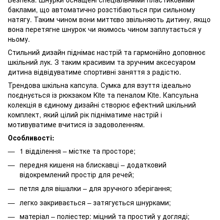
баклами, що автоматично розстібаються при сильному
натягу. Таким чином вони миттєво звільняють дитину, якщо
вона перетягне шнурок чи якимось чином заплутається у
ньому.
Стильний дизайн піднімає настрій та гармонійно доповнює
шкільний лук. З таким красивим та зручним аксесуаром
дитина відвідуватиме спортивні заняття з радістю.
Трендова шкільна капсула. Сумка для взуття ідеально
поєднується із рюкзаком Kite та пеналом Kite. Капсульна
колекція в єдиному дизайні створює ефектний шкільний
комплект, який цілий рік підніматиме настрій і
мотивуватиме вчитися із задоволенням.
Особливості:
1 відділення – містке та просторе;
передня кишеня на блискавці – додатковий
відокремлений простір для речей;
петля для вішалки – для зручного зберігання;
легко закривається – затягується шнурками;
матеріал – поліестер: міцний та простий у догляді;