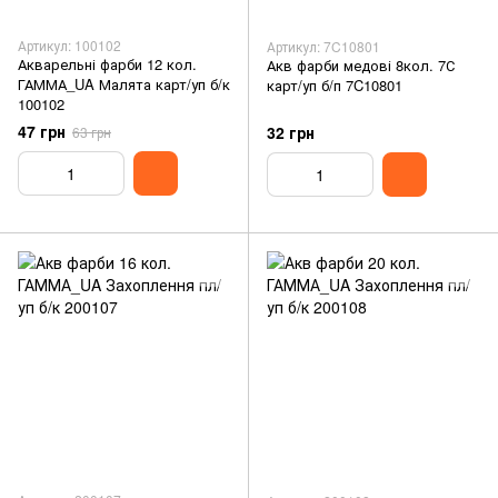
Артикул: 100102
Артикул: 7C10801
Акварельні фарби 12 кол.
Акв фарби медові 8кол. 7С
ГАММА_UA Малята карт/уп б/к
карт/уп б/п 7C10801
100102
47 грн
32 грн
63 грн