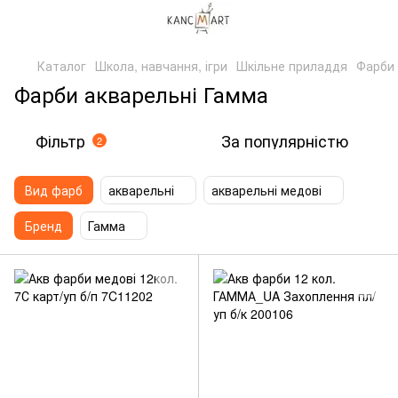
Каталог
Школа, навчання, ігри
Шкільне приладдя
Фарби
Фарби акварельні Гамма
Фільтр
За популярністю
2
Вид фарб
акварельні
акварельні медові
Бренд
Гамма