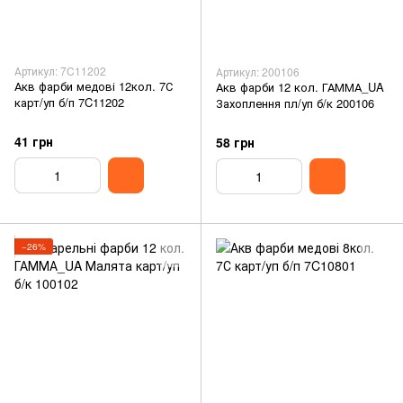
Артикул: 7C11202
Артикул: 200106
Акв фарби медові 12кол. 7С
Акв фарби 12 кол. ГАММА_UA
карт/уп б/п 7C11202
Захоплення пл/уп б/к 200106
41 грн
58 грн
−26%