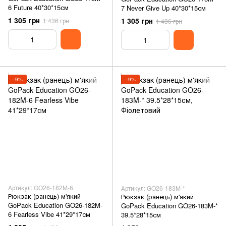
6 Future 40*30*15см
7 Never Give Up 40*30*15см
1 305 грн
1 305 грн
1 436 грн
1 436 грн
−9%
−9%
Артикул: GO26-182M-6
Артикул: GO26-183M-*
Рюкзак (ранець) м'який
Рюкзак (ранець) м'який
GoPack Education GO26-182M-
GoPack Education GO26-183M-*
6 Fearless Vibe 41*29*17см
39.5*28*15см