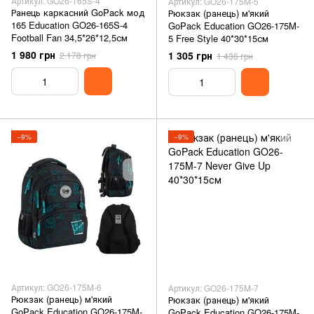
Артикул: GO26-165S-4
Артикул: GO26-175M-5
Ранець каркасний GoPack мод
Рюкзак (ранець) м'який
165 Education GO26-165S-4
GoPack Education GO26-175M-
Football Fan 34,5*26*12,5см
5 Free Style 40*30*15см
1 980 грн
1 305 грн
2 178 грн
1 436 грн
−9%
−9%
Артикул: GO26-175M-6
Артикул: GO26-175M-7
Рюкзак (ранець) м'який
Рюкзак (ранець) м'який
GoPack Education GO26-175M-
GoPack Education GO26-175M-