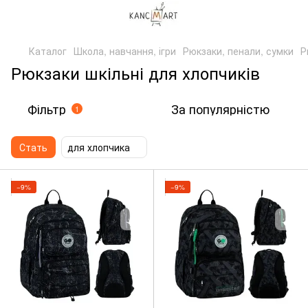
Каталог
Школа, навчання, ігри
Рюкзаки, пенали, сумки
Р
Рюкзаки шкільні для хлопчиків
Фільтр
За популярністю
1
Стать
для хлопчика
−9%
−9%