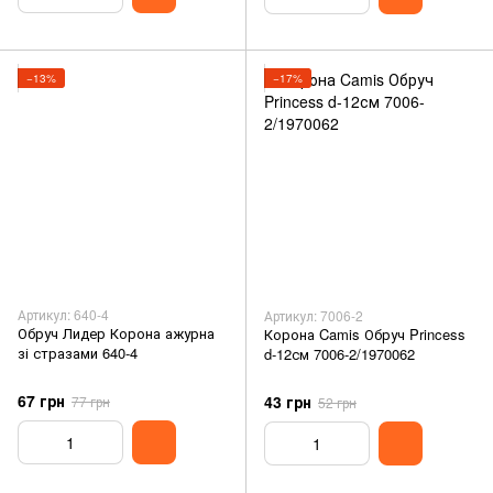
−13%
−17%
Артикул: 640-4
Артикул: 7006-2
Обруч Лидер Корона ажурна
Корона Camis Обруч Princess
зі стразами 640-4
d-12см 7006-2/1970062
67 грн
43 грн
77 грн
52 грн