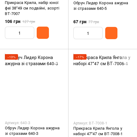
Прикраса Крила, набір юної
Обруч Лидер Корона ажурна
феї 38*49 см подвійні, асорті
зі стразами 640-5
ВТ-7007
106 грн
67 грн
127 грн
77 грн
−13%
−17%
Артикул: 640-3
Артикул: ВТ-7008-1
Обруч Лидер Корона ажурна
Прикраса Крила Янгола у
зі стразами 640-3
наборі 47*47 см ВТ-7008-1