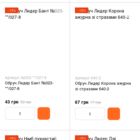
−13%
−13%
Артикул: №023-**/027-8
Артикул: 640-2
Обруч Лидер Бант №023-
Обруч Лидер Корона ажурна
**/027-8
зі стразами 640-2
43 грн
67 грн
50 грн
77 грн
−13%
−13%