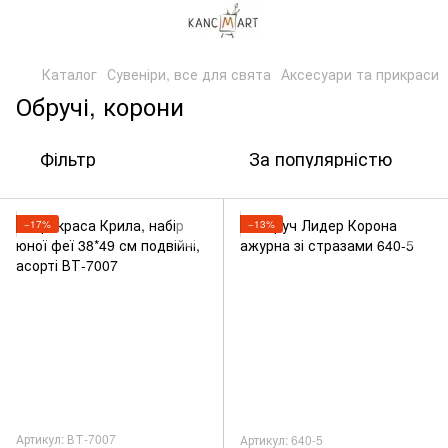
Каталог
Сувеніри, все для свята
Аксесуари та прикраси
Обручі, корони
Фільтр
За популярністю
−17%
−13%
Артикул: ВТ-7007
Артикул: 640-5