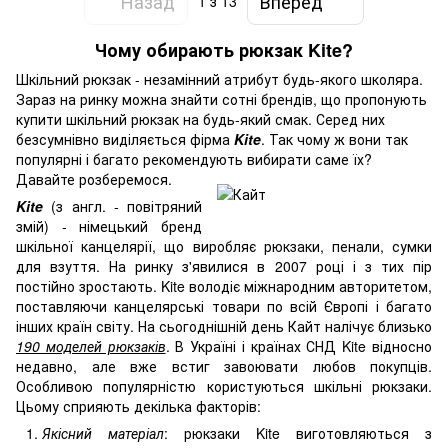
Назад
Вперед
1
з 13
Чому обирають рюкзак Kite?
Шкільний рюкзак - незамінний атрибут будь-якого школяра.
Зараз на ринку можна знайти сотні брендів, що пропонують
купити шкільний рюкзак на будь-який смак. Серед них
безсумнівно виділяється фірма
Kite
. Так чому ж вони так
популярні і багато рекомендують вибирати саме їх?
Давайте розберемося.
Kite
(з англ. - повітряний
змій) - німецький бренд
шкільної канцелярії, що виробляє рюкзаки, пенали, сумки
для взуття. На ринку з'явилися в 2007 році і з тих пір
постійно зростають. Kite володіє міжнародним авторитетом,
поставляючи канцелярські товари по всій Європі і багато
інших країн світу. На сьогоднішній день Кайт налічує близько
190 моделей рюкзаків
. В Україні і країнах СНД Kite відносно
недавно, але вже встиг завоювати любов покупців.
Особливою популярністю користуються шкільні рюкзаки.
Цьому сприяють декілька факторів:
Якісний матеріал
: рюкзаки Kite виготовляються з