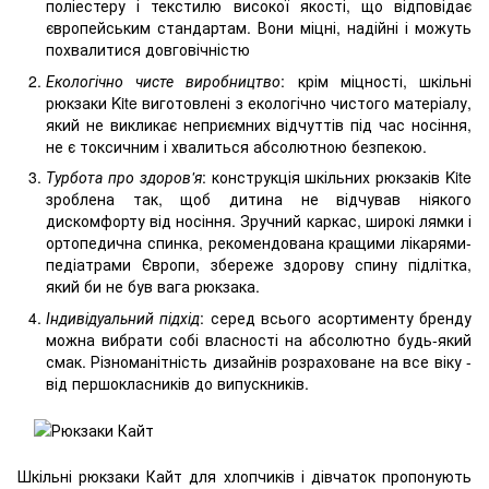
поліестеру і текстилю високої якості, що відповідає
європейським стандартам. Вони міцні, надійні і можуть
похвалитися довговічністю
Екологічно чисте виробництво
: крім міцності, шкільні
рюкзаки Kite виготовлені з екологічно чистого матеріалу,
який не викликає неприємних відчуттів під час носіння,
не є токсичним і хвалиться абсолютною безпекою.
Турбота про здоров'я
: конструкція шкільних рюкзаків Kite
зроблена так, щоб дитина не відчував ніякого
дискомфорту від носіння. Зручний каркас, широкі лямки і
ортопедична спинка, рекомендована кращими лікарями-
педіатрами Європи, збереже здорову спину підлітка,
який би не був вага рюкзака.
Індивідуальний підхід
: серед всього асортименту бренду
можна вибрати собі власності на абсолютно будь-який
смак. Різноманітність дизайнів розраховане на все віку -
від першокласників до випускників.
Шкільні рюкзаки Кайт для хлопчиків і дівчаток пропонують