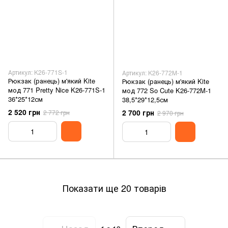
Артикул: K26-771S-1
Артикул: K26-772M-1
Рюкзак (ранець) м'який Kite
Рюкзак (ранець) м'який Kite
мод 771 Pretty Nice K26-771S-1
мод 772 So Cute K26-772M-1
36*25*12см
38,5*29*12,5см
2 520 грн
2 700 грн
2 772 грн
2 970 грн
Показати ще 20 товарів