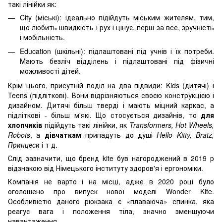
такі лінійки як:
City (міські): ідеально підійдуть міським жителям, тим,
що любить швидкість і рух і цінує, перш за все, зручність
і мобільність.
Education (шкільні): підлаштовані під учнів і їх потреби.
Мають безліч відділень і підлаштовані під фізичні
можливості дітей.
Крім цього, присутній поділ на два підвиди: Kids (дитячі) і
Teens (підліткові). Вони відрізняються своєю конструкцією і
дизайном. Дитячі більш тверді і мають міцний каркас, а
підліткові - більш м'які. Що стосується дизайнів, то
для
хлопчиків
підійдуть такі лінійки, як
Transformers, Hot Wheels,
Robots
, а
дівчаткам
припадуть до душі
Hello Kitty, Bratz,
Принцеси
і т д.
Слід зазначити, що бренд kite був нагороджений в 2019 р
відзнакою від Німецького інституту здоров'я і ергономіки.
Компанія не варто і на місці, адже в 2020 році було
оголошено про випуск нової моделі Wonder Kite.
Особливістю даного рюкзака є «плаваюча» спинка, яка
реагує вага і положення тіла, значно зменшуючи
навантаження.