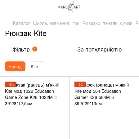
Каталог
Школа, навчання, ігри
Рюкзаки, пенали, сумки
Р
Рюкзак Kite
Фільтр
За популярністю
1
Бренд
Kite
−9%
−9%