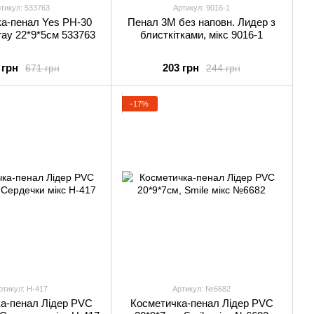
тикул: 533763
Артикул: 9016-1
а-пенал Yes PH-30
Пенал 3М без наповн. Лидер з
ay 22*9*5см 533763
блисткітками, мікс 9016-1
 грн
203 грн
671 грн
244 грн
−17%
ртикул: Н-417
Артикул: №6682
а-пенал Лідер PVC
Косметичка-пенал Лідер PVC