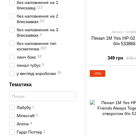
без наповнення на 1
112
блискавці
без наповнення на 2
24
блискавках
без наповнення на 3
Артикул: 53386
2
блискавках
Пенал 1М Yes HP-02
без наповнення тип
б/н 533866
207
косметичка
33
ланч бокс
349 грн
436 
5
пенал тубус
25
у вигляді коробочки
−20%
Тематика
1
Лабубу
3
Minecraft
4
Anime
1
Гаррі Поттер