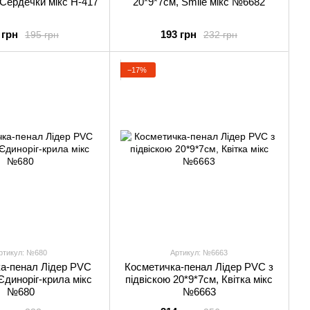
 Сердечки мікс Н-417
20*9*7см, Smile мікс №6682
 грн
193 грн
195 грн
232 грн
−17%
ртикул: №680
Артикул: №6663
а-пенал Лідер PVC
Косметичка-пенал Лідер PVC з
Єдиноріг-крила мікс
підвіскою 20*9*7см, Квітка мікс
№680
№6663