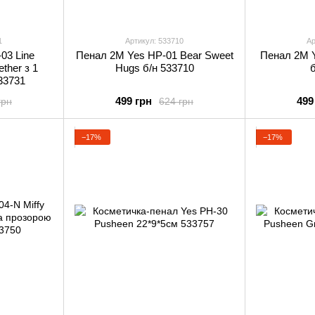
1
Артикул: 533710
Ар
03 Line
Пенал 2М Yes HP-01 Bear Sweet
Пенал 2М 
ther з 1
Hugs б/н 533710
33731
499 грн
499
грн
624 грн
−17%
−17%