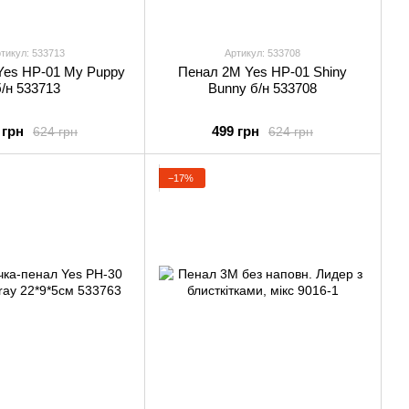
тикул: 533713
Артикул: 533708
Yes HP-01 My Puppy
Пенал 2М Yes HP-01 Shiny
б/н 533713
Bunny б/н 533708
 грн
499 грн
624 грн
624 грн
−17%