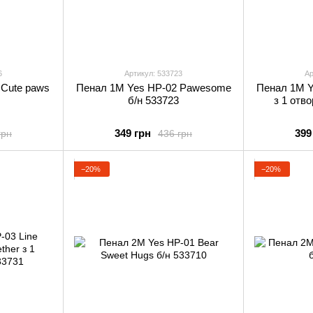
6
Артикул: 533723
Ар
 Cute paws
Пенал 1М Yes HP-02 Pawesome
Пенал 1М Y
б/н 533723
з 1 отв
349 грн
399
грн
436 грн
−20%
−20%