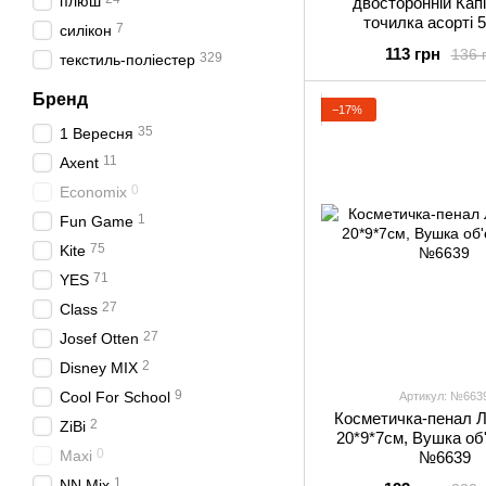
плюш
двосторонній Кап
точилка асорті 
7
силікон
113 грн
136 
329
текстиль-поліестер
Бренд
−17%
35
1 Вересня
11
Axent
0
Economix
1
Fun Game
75
Kite
71
YES
27
Class
27
Josef Otten
2
Disney MIX
9
Cool For School
Артикул: №663
Косметичка-пенал 
2
ZiBi
20*9*7см, Вушка об'
0
Maxi
№6639
1
NN Mix