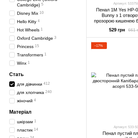
Артикул: 53375
5
Cambridge)
Пенал 1М Yes HP-04
10
Disney Mix
Bunny з 1 отворо
прозорою кишенею б
4
Hello Kitty
1
529 грн
661 
Hot Wheels
3
Oxford Cambridge
−17%
15
Princess
1
Transformers
1
Winx
Стать
412
для дівчинки
240
для хлопчика
4
жіночий
Матеріал
1
шкірзам
Артикул: 533-5
14
пластик
Пенал пустий пл
24