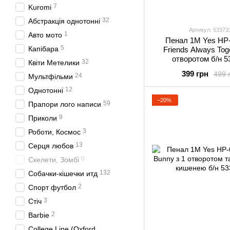
7
Kuromi
32
Абстракція однотонні
Артикул: 53373
1
Авто мото
Пенал 1М Yes HP-
5
Капібара
Friends Always Toge
отворотом б/н 5
32
Квіти Метелики
399 грн
499 
24
Мультфільми
12
Однотонні
−20%
59
Прапори лого написи
9
Приколи
3
Роботи, Космос
13
Серця любов
0
Скелети, Зомбі
132
Собачки-кішечки итд
2
Спорт футбол
3
Стіч
2
Barbie
College Line (Oxford