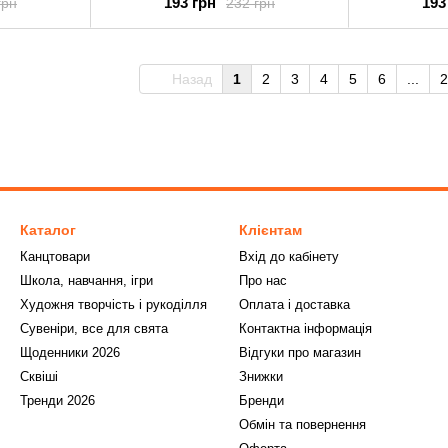
193 грн
193
грн
232 грн
Назад
1
2
3
4
5
6
...
2
Каталог
Клієнтам
Канцтовари
Вхід до кабінету
Школа, навчання, ігри
Про нас
Художня творчість і рукоділля
Оплата і доставка
Сувеніри, все для свята
Контактна інформація
Щоденники 2026
Відгуки про магазин
Сквіші
Знижки
Тренди 2026
Бренди
Обмін та повернення