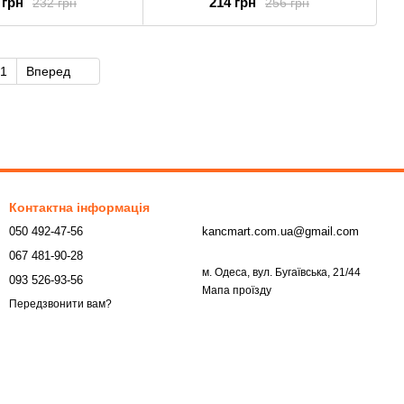
 грн
214 грн
232 грн
256 грн
1
Вперед
Контактна інформація
050 492-47-56
kancmart.com.ua@gmail.com
067 481-90-28
м. Одеса, вул. Бугаївська, 21/44
093 526-93-56
Мапа проїзду
Передзвонити вам?