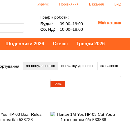
Порівняння
Укр
Рус
Бажання
Вхід
Графік роботи:
Мій кошик
Будні:
09:00–19:00
Сб, Нд:
10:00–18:00
Щоденники 2026
Сквіші
Тренди 2026
за популярністю
спочатку дешевше
за назвою
ортування:
−20%