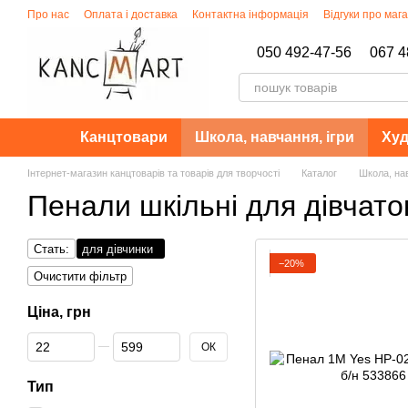
Перейти до основного контенту
Про нас
Оплата і доставка
Контактна інформація
Відгуки про маг
Політика конфіденційності
050 492-47-56
067 4
Канцтовари
Школа, навчання, ігри
Худ
Інтернет-магазин канцтоварів та товарів для творчості
Каталог
Школа, нав
Пенали шкільні для дівчато
Стать:
для дівчинки
−20%
Очистити фільтр
Ціна, грн
Від Ціна, грн
До Ціна, грн
ОК
Тип