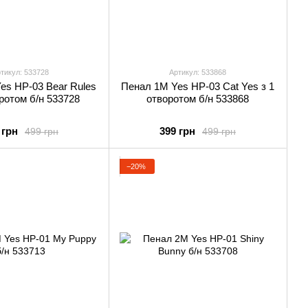
тикул: 533728
Артикул: 533868
es HP-03 Bear Rules
Пенал 1М Yes HP-03 Cat Yes з 1
оротом б/н 533728
отворотом б/н 533868
 грн
399 грн
499 грн
499 грн
−20%