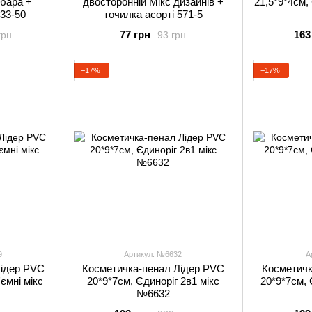
ібара +
двосторонній Мікс дизайнів +
21,5*9*4см,
533-50
точилка асорті 571-5
77 грн
163
грн
93 грн
−17%
−17%
9
Артикул: №6632
А
Лідер PVC
Косметичка-пенал Лідер PVC
Косметичк
ємні мікс
20*9*7см, Єдиноріг 2в1 мікс
20*9*7см, 
№6632