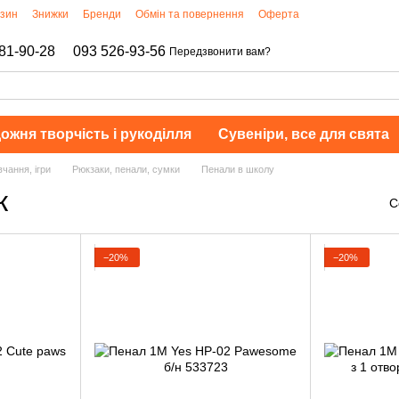
азин
Знижки
Бренди
Обмін та повернення
Оферта
81-90-28
093 526-93-56
Передзвонити вам?
ожня творчість і рукоділля
Сувеніри, все для свята
чання, ігри
Рюкзаки, пенали, сумки
Пенали в школу
к
С
−20%
−20%