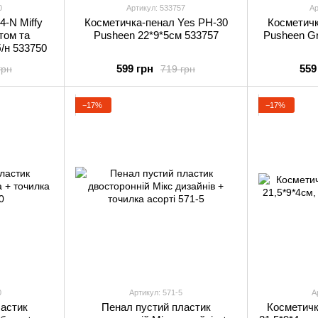
0
Артикул: 533757
Ар
-N Miffy
Косметичка-пенал Yes PH-30
Косметичк
том та
Pusheen 22*9*5см 533757
Pusheen Gr
/н 533750
599 грн
559
грн
719 грн
−17%
−17%
0
Артикул: 571-5
А
астик
Пенал пустий пластик
Косметичк